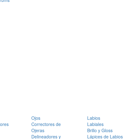
érums
Ojos
Labios
dores
Correctores de
Labiales
Ojeras
Brillo y Gloss
Delineadores y
Lápices de Labios