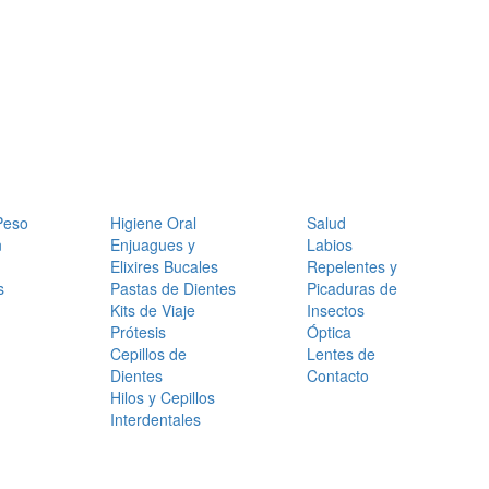
Peso
Higiene Oral
Salud
n
Enjuagues y
Labios
Elixires Bucales
Repelentes y
s
Pastas de Dientes
Picaduras de
Kits de Viaje
Insectos
Prótesis
Óptica
Cepillos de
Lentes de
Dientes
Contacto
Hilos y Cepillos
Interdentales