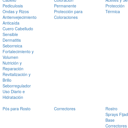
Cabello
Coloración
Aceites y S
Pediculosis
Permanente
Protección
Ondas y Rizos
Protección para
Térmica
Antienvejecimiento
Coloraciones
Anticaída
Cuero Cabelludo
Sensible
Dermatitis
Seborreica
Fortalecimiento y
Volumen
Nutrición y
Reparación
Revitalización y
Brillo
Seborregulador
Uso Diario e
Hidratación
Pós para Rosto
Correctores
Rostro
Sprays Fija
Base
Correctores