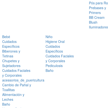
Pós para Ro
Prebases y
Primers
BB Cream
Blush
Iluminadore
Bebé
Niño
Cuidados
Higiene Oral
Específicos
Cuidados
Biberones y
Específicos
Tetinas
Cuidados Faciales
Chupetes y
y Corporales
Sujetadores
Pediculosis
Cuidados Faciales
Baño
y Corporales
acessorios_de_puericultura
Cambio de Pañal y
Toallitas
Alimentación y
Leches
Baño