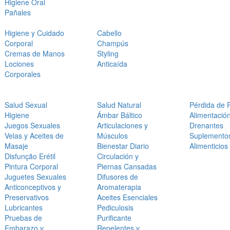
Higiene Oral
Pañales
Higiene y Cuidado
Cabello
Corporal
Champús
Cremas de Manos
Styling
Lociones
Anticaída
Corporales
Salud Sexual
Salud Natural
Pérdida de 
Higiene
Ámbar Báltico
Alimentació
Juegos Sexuales
Articulaciones y
Drenantes
Velas y Aceites de
Músculos
Suplemento
Masaje
Bienestar Diario
Alimenticios
Disfunção Erétil
Circulación y
Pintura Corporal
Piernas Cansadas
Juguetes Sexuales
Difusores de
Anticonceptivos y
Aromaterapia
Preservativos
Aceites Esenciales
Lubricantes
Pediculosis
Pruebas de
Purificante
Embarazo y
Repelentes y