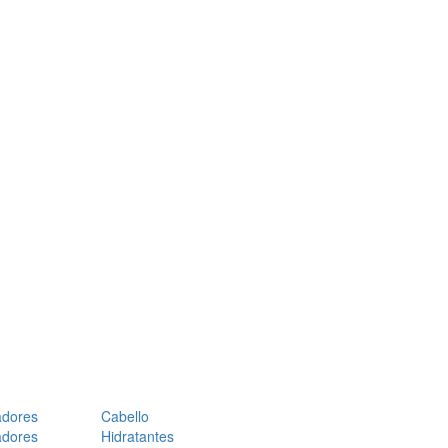
adores
Cabello
adores
Hidratantes