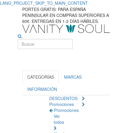
LANG_PROJECT_SKIP_TO_MAIN_CONTENT
Descubra
PORTES GRATIS: PARA ESPAÑA
PENINSULAR EN COMPRAS SUPERIORES A
os
60€. ENTREGAS EN 1-2 DÍAS HÁBILES.
cuidados
com
a
pediculose
com
CATEGORÍAS
MARCAS
soluciones
INFORMACIÓN
DESCUENTOS
naturales
Promociones
Promociones
para
Ver
todos
la