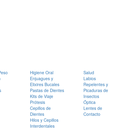
Peso
Higiene Oral
Salud
n
Enjuagues y
Labios
Elixires Bucales
Repelentes y
s
Pastas de Dientes
Picaduras de
Kits de Viaje
Insectos
Prótesis
Óptica
Cepillos de
Lentes de
Dientes
Contacto
Hilos y Cepillos
Interdentales