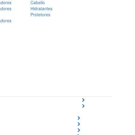
adores
Cabello
adores
Hidratantes
Protetores
adores