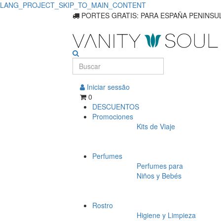
LANG_PROJECT_SKIP_TO_MAIN_CONTENT
Compre
PORTES GRATIS: PARA ESPAÑA PENINSUL
productos
esenciales
para
Iniciar sessão
el
0
DESCUENTOS
cuidado
Promociones
Kits de Viaje
de
las
Perfumes
manos.
Perfumes para
Niños y Bebés
Rostro
Higiene y Limpieza