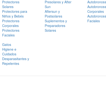
Protectores
Presolares y After
Autobronce
Solares
Sun
Autobronce
Protectores para
Aftersun y
Corporales
Niños y Bebés
Postsolares
Autobronce
Protectores
Suplementos y
Faciales
Corporales
Preparadores
Protectores
Solares
Faciales
Gatos
Higiene e
Cuidados
Desparasitantes y
Repelentes