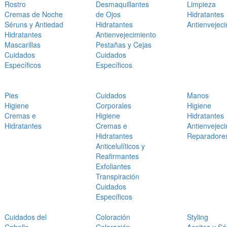
Rostro
Desmaquillantes
Limpieza
Cremas de Noche
de Ojos
Hidratantes
Séruns y Antiedad
Hidratantes
Antienvejec
Hidratantes
Antienvejecimiento
Mascarillas
Pestañas y Cejas
Cuidados
Cuidados
Específicos
Específicos
Pies
Cuidados
Manos
Higiene
Corporales
Higiene
Cremas e
Higiene
Hidratantes
Hidratantes
Cremas e
Antienvejec
Hidratantes
Reparadore
Anticelulíticos y
Reafirmantes
Exfoliantes
Transpiración
Cuidados
Específicos
Cuidados del
Coloración
Styling