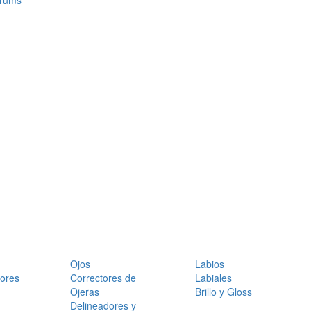
érums
Ojos
Labios
dores
Correctores de
Labiales
Ojeras
Brillo y Gloss
Delineadores y