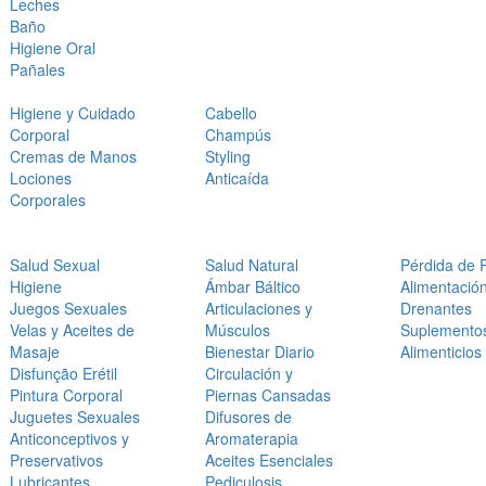
Leches
Baño
Higiene Oral
Pañales
Higiene y Cuidado
Cabello
Corporal
Champús
Cremas de Manos
Styling
Lociones
Anticaída
Corporales
Salud Sexual
Salud Natural
Pérdida de 
Higiene
Ámbar Báltico
Alimentació
Juegos Sexuales
Articulaciones y
Drenantes
Velas y Aceites de
Músculos
Suplemento
Masaje
Bienestar Diario
Alimenticios
Disfunção Erétil
Circulación y
Pintura Corporal
Piernas Cansadas
Juguetes Sexuales
Difusores de
Anticonceptivos y
Aromaterapia
Preservativos
Aceites Esenciales
Lubricantes
Pediculosis