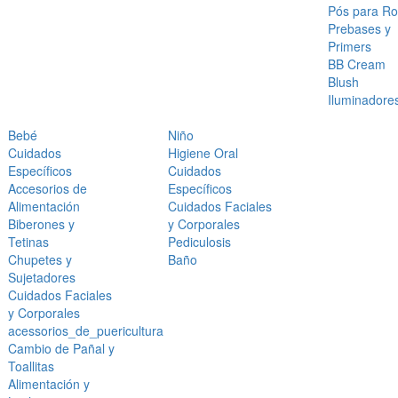
Pós para Ro
Prebases y
Primers
BB Cream
Blush
Iluminadore
Bebé
Niño
Cuidados
Higiene Oral
Específicos
Cuidados
Accesorios de
Específicos
Alimentación
Cuidados Faciales
Biberones y
y Corporales
Tetinas
Pediculosis
Chupetes y
Baño
Sujetadores
Cuidados Faciales
y Corporales
acessorios_de_puericultura
Cambio de Pañal y
Toallitas
Alimentación y