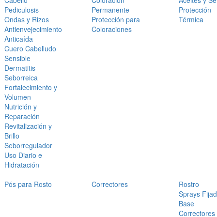
Cabello
Coloración
Aceites y S
Pediculosis
Permanente
Protección
Ondas y Rizos
Protección para
Térmica
Antienvejecimiento
Coloraciones
Anticaída
Cuero Cabelludo
Sensible
Dermatitis
Seborreica
Fortalecimiento y
Volumen
Nutrición y
Reparación
Revitalización y
Brillo
Seborregulador
Uso Diario e
Hidratación
Pós para Rosto
Correctores
Rostro
Sprays Fija
Base
Correctores