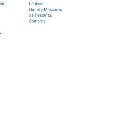
sto
Lápices
Rímel y Máscaras
de Pestañas
Sombras
s