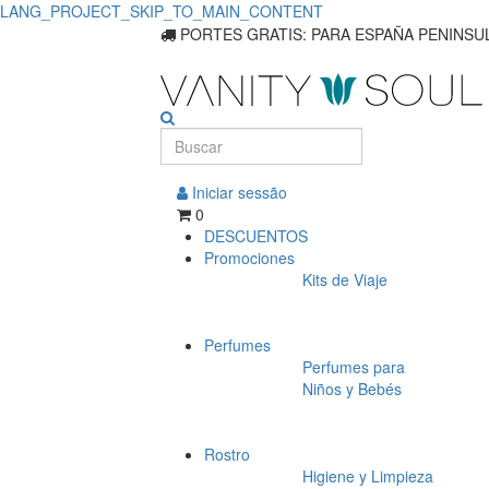
LANG_PROJECT_SKIP_TO_MAIN_CONTENT
Descubra
PORTES GRATIS: PARA ESPAÑA PENINSUL
los
principios
básicos
Iniciar sessão
de
0
DESCUENTOS
cuidados
Promociones
Kits de Viaje
específicos
para
Perfumes
bebés
Perfumes para
Niños y Bebés
Rostro
Higiene y Limpieza