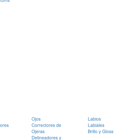
érums
Ojos
Labios
dores
Correctores de
Labiales
Ojeras
Brillo y Gloss
Delineadores y