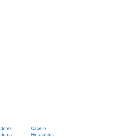
adores
Cabello
adores
Hidratantes