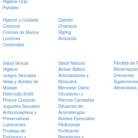
Higiene Oral
Pañales
Higiene y Cuidado
Cabello
Corporal
Champús
Cremas de Manos
Styling
Lociones
Anticaída
Corporales
Salud Sexual
Salud Natural
Pérdida de 
Higiene
Ámbar Báltico
Alimentació
Juegos Sexuales
Articulaciones y
Drenantes
Velas y Aceites de
Músculos
Suplemento
Masaje
Bienestar Diario
Alimenticios
Disfunção Erétil
Circulación y
Pintura Corporal
Piernas Cansadas
Juguetes Sexuales
Difusores de
Anticonceptivos y
Aromaterapia
Preservativos
Aceites Esenciales
Lubricantes
Pediculosis
Pruebas de
Purificante
Embarazo y
Repelentes y