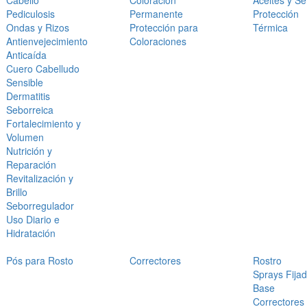
Cabello
Coloración
Aceites y S
Pediculosis
Permanente
Protección
Ondas y Rizos
Protección para
Térmica
Antienvejecimiento
Coloraciones
Anticaída
Cuero Cabelludo
Sensible
Dermatitis
Seborreica
Fortalecimiento y
Volumen
Nutrición y
Reparación
Revitalización y
Brillo
Seborregulador
Uso Diario e
Hidratación
Pós para Rosto
Correctores
Rostro
Sprays Fija
Base
Correctores