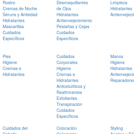
Rostro
Desmaquillantes
Limpieza
Cremas de Noche
de Ojos
Hidratantes
Séruns y Antiedad
Hidratantes
Antienvejec
Hidratantes
Antienvejecimiento
Mascarillas
Pestañas y Cejas
Cuidados
Cuidados
Específicos
Específicos
Pies
Cuidados
Manos
Higiene
Corporales
Higiene
Cremas e
Higiene
Hidratantes
Hidratantes
Cremas e
Antienvejec
Hidratantes
Reparadore
Anticelulíticos y
Reafirmantes
Exfoliantes
Transpiración
Cuidados
Específicos
Cuidados del
Coloración
Styling