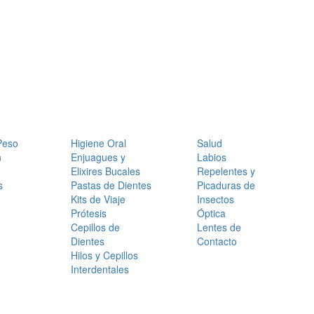
Peso
Higiene Oral
Salud
n
Enjuagues y
Labios
Elixires Bucales
Repelentes y
s
Pastas de Dientes
Picaduras de
Kits de Viaje
Insectos
Prótesis
Óptica
Cepillos de
Lentes de
Dientes
Contacto
Hilos y Cepillos
Interdentales