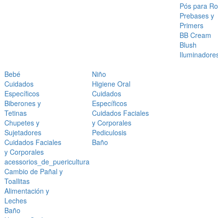
Pós para Ro
Prebases y
Primers
BB Cream
Blush
Iluminadore
Bebé
Niño
Cuidados
Higiene Oral
Específicos
Cuidados
Biberones y
Específicos
Tetinas
Cuidados Faciales
Chupetes y
y Corporales
Sujetadores
Pediculosis
Cuidados Faciales
Baño
y Corporales
acessorios_de_puericultura
Cambio de Pañal y
Toallitas
Alimentación y
Leches
Baño