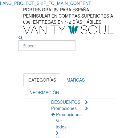
LANG_PROJECT_SKIP_TO_MAIN_CONTENT
Descubra
PORTES GRATIS: PARA ESPAÑA
PENINSULAR EN COMPRAS SUPERIORES A
productos
60€. ENTREGAS EN 1-2 DÍAS HÁBILES.
de
limpieza
facial
eficaces
para
CATEGORÍAS
MARCAS
su
INFORMACIÓN
DESCUENTOS
piel
Promociones
Promociones
Ver
todos