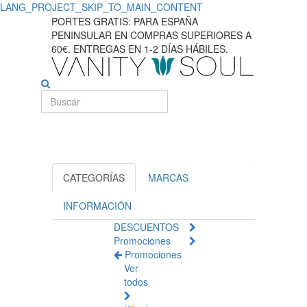
LANG_PROJECT_SKIP_TO_MAIN_CONTENT
Compre
PORTES GRATIS: PARA ESPAÑA
PENINSULAR EN COMPRAS SUPERIORES A
productos
60€. ENTREGAS EN 1-2 DÍAS HÁBILES.
esenciales
para
el
cuidado
de
CATEGORÍAS
MARCAS
las
INFORMACIÓN
DESCUENTOS
manos.
Promociones
Promociones
Ver
todos