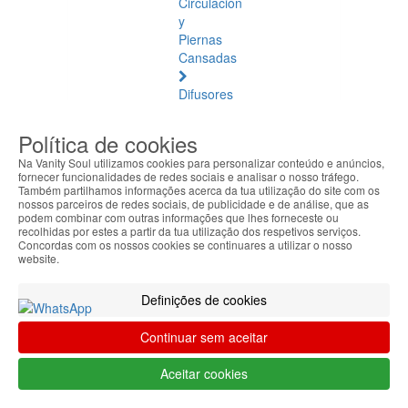
Circulación
y
Piernas
Cansadas
Difusores
de
Aromaterapia
Política de cookies
Na Vanity Soul utilizamos cookies para personalizar conteúdo e anúncios,
Aceites
fornecer funcionalidades de redes sociais e analisar o nosso tráfego.
Esenciales
Também partilhamos informações acerca da tua utilização do site com os
nossos parceiros de redes sociais, de publicidade e de análise, que as
podem combinar com outras informações que lhes forneceste ou
Pediculosis
recolhidas por estes a partir da tua utilização dos respetivos serviços.
Concordas com os nossos cookies se continuares a utilizar o nosso
Purificante
website.
Repelentes
Definições de cookies
y
Picaduras
Continuar sem aceitar
de
Insectos
Aceitar cookies
Sistema