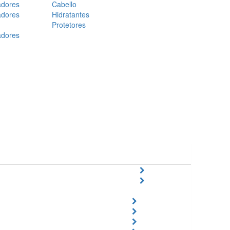
adores
Cabello
adores
Hidratantes
Protetores
adores