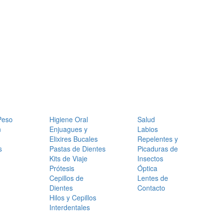
Peso
Higiene Oral
Salud
n
Enjuagues y
Labios
Elixires Bucales
Repelentes y
s
Pastas de Dientes
Picaduras de
Kits de Viaje
Insectos
Prótesis
Óptica
Cepillos de
Lentes de
Dientes
Contacto
Hilos y Cepillos
Interdentales