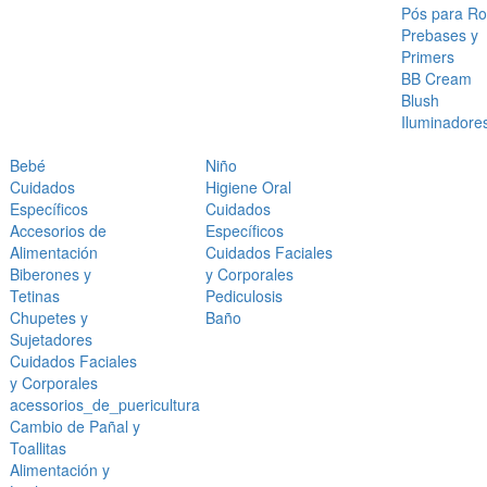
Pós para Ro
Prebases y
Primers
BB Cream
Blush
Iluminadore
Bebé
Niño
Cuidados
Higiene Oral
Específicos
Cuidados
Accesorios de
Específicos
Alimentación
Cuidados Faciales
Biberones y
y Corporales
Tetinas
Pediculosis
Chupetes y
Baño
Sujetadores
Cuidados Faciales
y Corporales
acessorios_de_puericultura
Cambio de Pañal y
Toallitas
Alimentación y