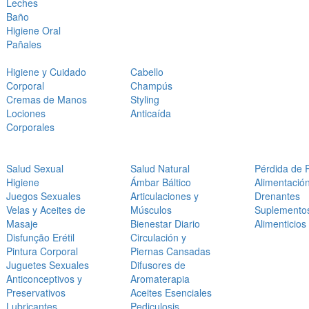
Leches
Baño
Higiene Oral
Pañales
Higiene y Cuidado
Cabello
Corporal
Champús
Cremas de Manos
Styling
Lociones
Anticaída
Corporales
Salud Sexual
Salud Natural
Pérdida de 
Higiene
Ámbar Báltico
Alimentació
Juegos Sexuales
Articulaciones y
Drenantes
Velas y Aceites de
Músculos
Suplemento
Masaje
Bienestar Diario
Alimenticios
Disfunção Erétil
Circulación y
Pintura Corporal
Piernas Cansadas
Juguetes Sexuales
Difusores de
Anticonceptivos y
Aromaterapia
Preservativos
Aceites Esenciales
Lubricantes
Pediculosis