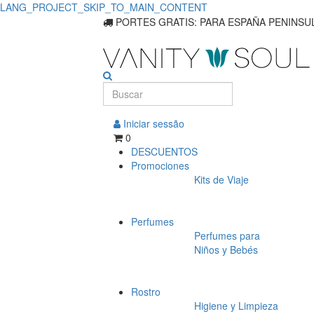
LANG_PROJECT_SKIP_TO_MAIN_CONTENT
Protectores
PORTES GRATIS: PARA ESPAÑA PENINSUL
solares
seguros
para
Iniciar sessão
protección
0
DESCUENTOS
de
Promociones
Kits de Viaje
bebés
y
Perfumes
niños
Perfumes para
Niños y Bebés
Rostro
Higiene y Limpieza