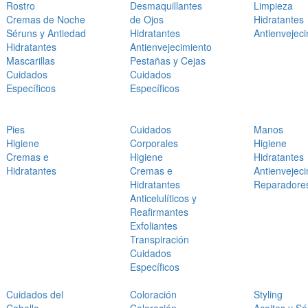
Rostro
Desmaquillantes
Limpieza
Cremas de Noche
de Ojos
Hidratantes
Séruns y Antiedad
Hidratantes
Antienvejec
Hidratantes
Antienvejecimiento
Mascarillas
Pestañas y Cejas
Cuidados
Cuidados
Específicos
Específicos
Pies
Cuidados
Manos
Higiene
Corporales
Higiene
Cremas e
Higiene
Hidratantes
Hidratantes
Cremas e
Antienvejec
Hidratantes
Reparadore
Anticelulíticos y
Reafirmantes
Exfoliantes
Transpiración
Cuidados
Específicos
Cuidados del
Coloración
Styling