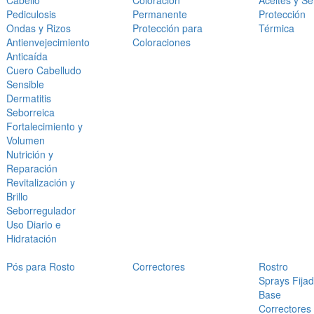
Cabello
Coloración
Aceites y S
Pediculosis
Permanente
Protección
Ondas y Rizos
Protección para
Térmica
Antienvejecimiento
Coloraciones
Anticaída
Cuero Cabelludo
Sensible
Dermatitis
Seborreica
Fortalecimiento y
Volumen
Nutrición y
Reparación
Revitalización y
Brillo
Seborregulador
Uso Diario e
Hidratación
Pós para Rosto
Correctores
Rostro
Sprays Fija
Base
Correctores