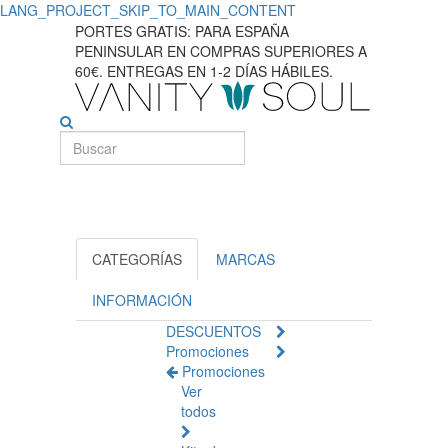
LANG_PROJECT_SKIP_TO_MAIN_CONTENT
Explore
PORTES GRATIS: PARA ESPAÑA
PENINSULAR EN COMPRAS SUPERIORES A
los
60€. ENTREGAS EN 1-2 DÍAS HÁBILES.
productos
esenciales
para
maquiagem
para
CATEGORÍAS
MARCAS
los
INFORMACIÓN
DESCUENTOS
ojos
Promociones
Promociones
Ver
todos