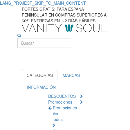
LANG_PROJECT_SKIP_TO_MAIN_CONTENT
Revitalice
PORTES GRATIS: PARA ESPAÑA
PENINSULAR EN COMPRAS SUPERIORES A
sus
60€. ENTREGAS EN 1-2 DÍAS HÁBILES.
labios
con
nuestros
productos
para
CATEGORÍAS
MARCAS
cuidados
INFORMACIÓN
DESCUENTOS
labiales
Promociones
Promociones
Ver
todos