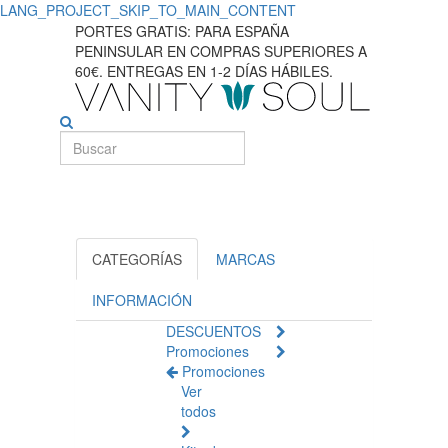
LANG_PROJECT_SKIP_TO_MAIN_CONTENT
Descubra
PORTES GRATIS: PARA ESPAÑA
PENINSULAR EN COMPRAS SUPERIORES A
remedios
60€. ENTREGAS EN 1-2 DÍAS HÁBILES.
eficaces
para
las
articulaciones
y
CATEGORÍAS
MARCAS
el
INFORMACIÓN
DESCUENTOS
alivio
Promociones
Promociones
muscular.
Ver
todos