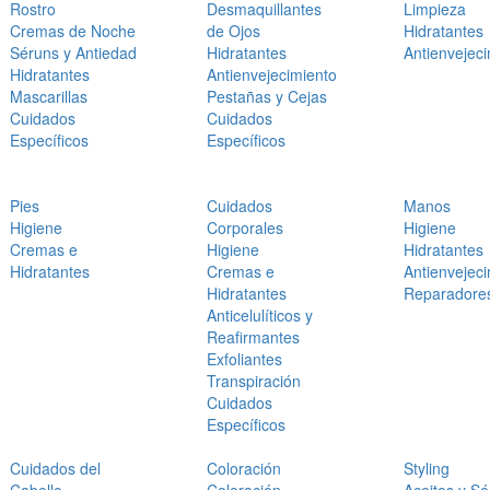
Rostro
Desmaquillantes
Limpieza
Cremas de Noche
de Ojos
Hidratantes
Séruns y Antiedad
Hidratantes
Antienvejec
Hidratantes
Antienvejecimiento
Mascarillas
Pestañas y Cejas
Cuidados
Cuidados
Específicos
Específicos
Pies
Cuidados
Manos
Higiene
Corporales
Higiene
Cremas e
Higiene
Hidratantes
Hidratantes
Cremas e
Antienvejec
Hidratantes
Reparadore
Anticelulíticos y
Reafirmantes
Exfoliantes
Transpiración
Cuidados
Específicos
Cuidados del
Coloración
Styling