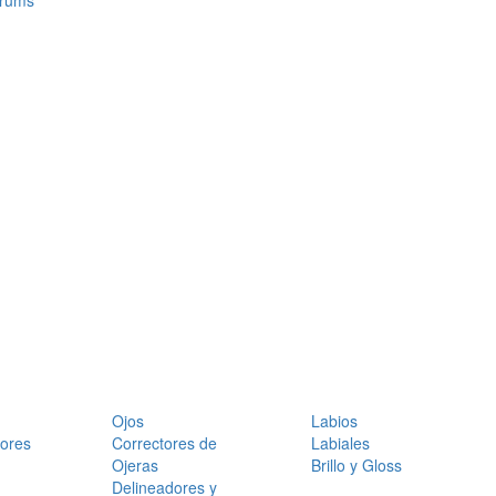
érums
Ojos
Labios
dores
Correctores de
Labiales
Ojeras
Brillo y Gloss
Delineadores y