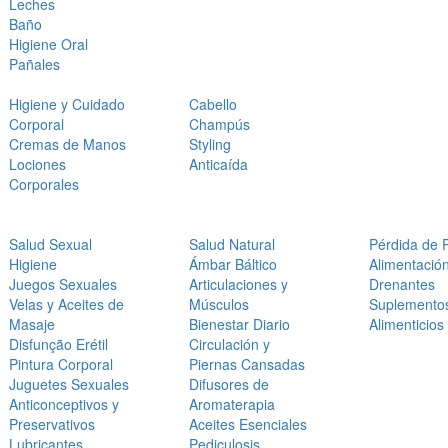
Leches
Baño
Higiene Oral
Pañales
Higiene y Cuidado
Cabello
Corporal
Champús
Cremas de Manos
Styling
Lociones
Anticaída
Corporales
Salud Sexual
Salud Natural
Pérdida de 
Higiene
Ámbar Báltico
Alimentació
Juegos Sexuales
Articulaciones y
Drenantes
Velas y Aceites de
Músculos
Suplemento
Masaje
Bienestar Diario
Alimenticios
Disfunção Erétil
Circulación y
Pintura Corporal
Piernas Cansadas
Juguetes Sexuales
Difusores de
Anticonceptivos y
Aromaterapia
Preservativos
Aceites Esenciales
Lubricantes
Pediculosis