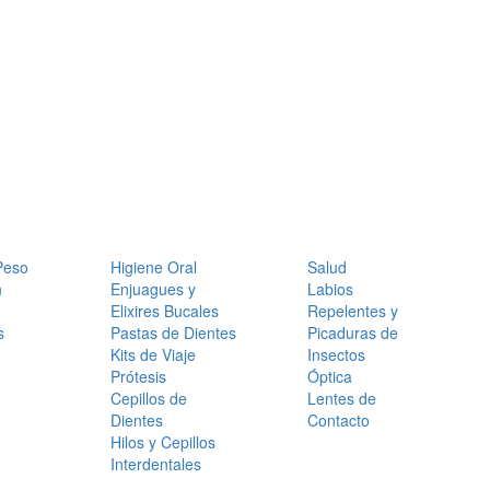
Peso
Higiene Oral
Salud
n
Enjuagues y
Labios
Elixires Bucales
Repelentes y
s
Pastas de Dientes
Picaduras de
Kits de Viaje
Insectos
Prótesis
Óptica
Cepillos de
Lentes de
Dientes
Contacto
Hilos y Cepillos
Interdentales