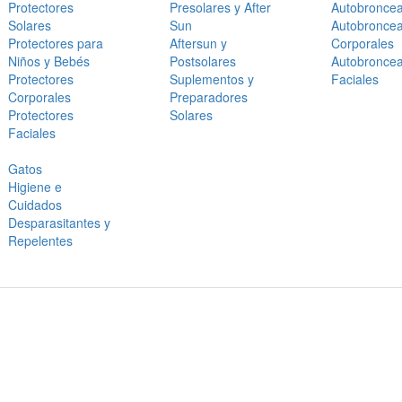
Protectores
Presolares y After
Autobronce
Solares
Sun
Autobronce
Protectores para
Aftersun y
Corporales
Niños y Bebés
Postsolares
Autobronce
Protectores
Suplementos y
Faciales
Corporales
Preparadores
Protectores
Solares
Faciales
Gatos
Higiene e
Cuidados
Desparasitantes y
Repelentes