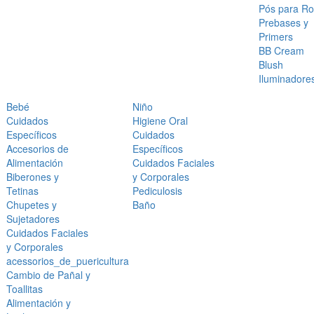
Pós para Ro
Prebases y
Primers
BB Cream
Blush
Iluminadore
Bebé
Niño
Cuidados
Higiene Oral
Específicos
Cuidados
Accesorios de
Específicos
Alimentación
Cuidados Faciales
Biberones y
y Corporales
Tetinas
Pediculosis
Chupetes y
Baño
Sujetadores
Cuidados Faciales
y Corporales
acessorios_de_puericultura
Cambio de Pañal y
Toallitas
Alimentación y