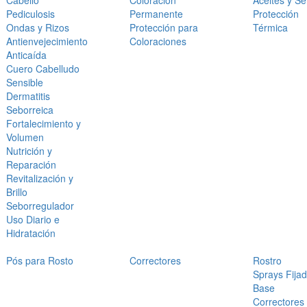
Cabello
Coloración
Aceites y S
Pediculosis
Permanente
Protección
Ondas y Rizos
Protección para
Térmica
Antienvejecimiento
Coloraciones
Anticaída
Cuero Cabelludo
Sensible
Dermatitis
Seborreica
Fortalecimiento y
Volumen
Nutrición y
Reparación
Revitalización y
Brillo
Seborregulador
Uso Diario e
Hidratación
Pós para Rosto
Correctores
Rostro
Sprays Fija
Base
Correctores