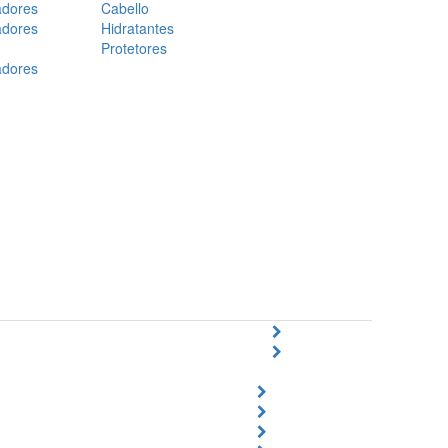
adores
Cabello
adores
Hidratantes
Protetores
adores