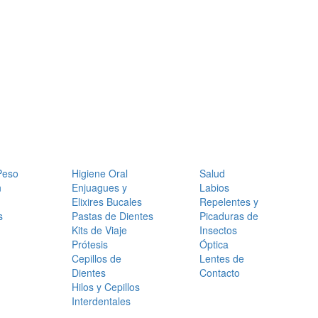
Peso
Higiene Oral
Salud
n
Enjuagues y
Labios
Elixires Bucales
Repelentes y
s
Pastas de Dientes
Picaduras de
Kits de Viaje
Insectos
Prótesis
Óptica
Cepillos de
Lentes de
Dientes
Contacto
Hilos y Cepillos
Interdentales