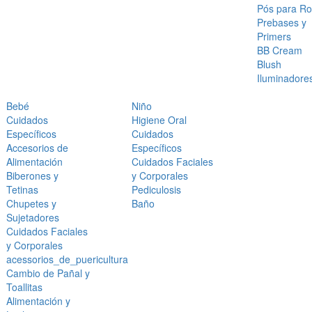
Pós para Ro
Prebases y
Primers
BB Cream
Blush
Iluminadore
Bebé
Niño
Cuidados
Higiene Oral
Específicos
Cuidados
Accesorios de
Específicos
Alimentación
Cuidados Faciales
Biberones y
y Corporales
Tetinas
Pediculosis
Chupetes y
Baño
Sujetadores
Cuidados Faciales
y Corporales
acessorios_de_puericultura
Cambio de Pañal y
Toallitas
Alimentación y