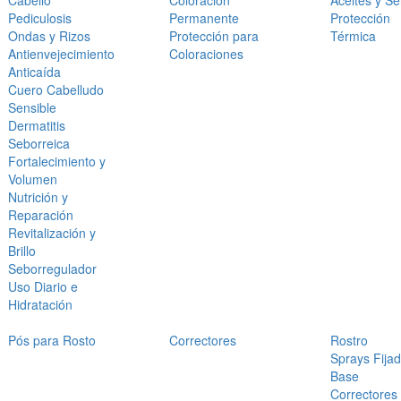
Cabello
Coloración
Aceites y S
Pediculosis
Permanente
Protección
Ondas y Rizos
Protección para
Térmica
Antienvejecimiento
Coloraciones
Anticaída
Cuero Cabelludo
Sensible
Dermatitis
Seborreica
Fortalecimiento y
Volumen
Nutrición y
Reparación
Revitalización y
Brillo
Seborregulador
Uso Diario e
Hidratación
Pós para Rosto
Correctores
Rostro
Sprays Fija
Base
Correctores