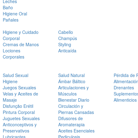
Leches
Baño
Higiene Oral
Pañales
Higiene y Cuidado
Cabello
Corporal
Champús
Cremas de Manos
Styling
Lociones
Anticaída
Corporales
Salud Sexual
Salud Natural
Pérdida de 
Higiene
Ámbar Báltico
Alimentació
Juegos Sexuales
Articulaciones y
Drenantes
Velas y Aceites de
Músculos
Suplemento
Masaje
Bienestar Diario
Alimenticios
Disfunção Erétil
Circulación y
Pintura Corporal
Piernas Cansadas
Juguetes Sexuales
Difusores de
Anticonceptivos y
Aromaterapia
Preservativos
Aceites Esenciales
Lubricantes
Pediculosis