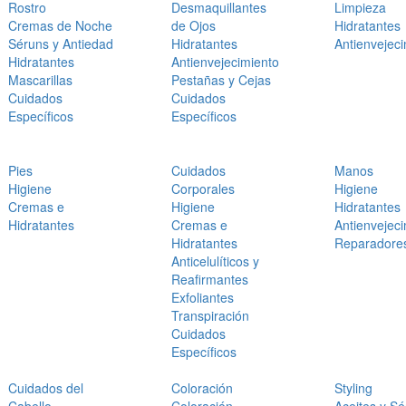
Rostro
Desmaquillantes
Limpieza
Cremas de Noche
de Ojos
Hidratantes
Séruns y Antiedad
Hidratantes
Antienvejec
Hidratantes
Antienvejecimiento
Mascarillas
Pestañas y Cejas
Cuidados
Cuidados
Específicos
Específicos
Pies
Cuidados
Manos
Higiene
Corporales
Higiene
Cremas e
Higiene
Hidratantes
Hidratantes
Cremas e
Antienvejec
Hidratantes
Reparadore
Anticelulíticos y
Reafirmantes
Exfoliantes
Transpiración
Cuidados
Específicos
Cuidados del
Coloración
Styling