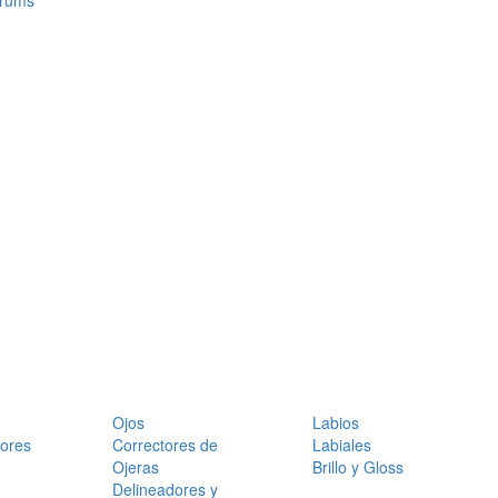
érums
Ojos
Labios
dores
Correctores de
Labiales
Ojeras
Brillo y Gloss
Delineadores y