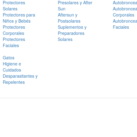
Protectores
Presolares y After
Autobronce
Solares
Sun
Autobronce
Protectores para
Aftersun y
Corporales
Niños y Bebés
Postsolares
Autobronce
Protectores
Suplementos y
Faciales
Corporales
Preparadores
Protectores
Solares
Faciales
Gatos
Higiene e
Cuidados
Desparasitantes y
Repelentes