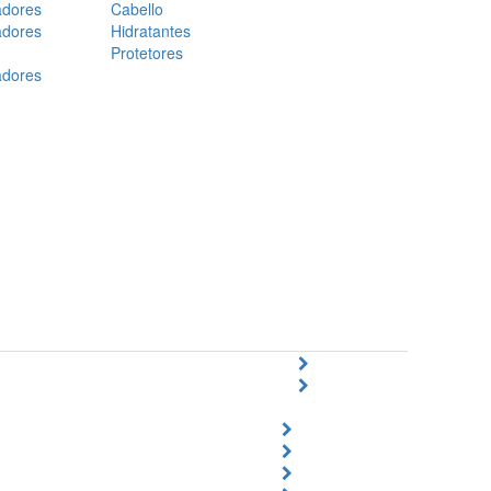
adores
Cabello
adores
Hidratantes
Protetores
adores