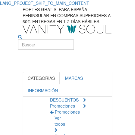
LANG_PROJECT_SKIP_TO_MAIN_CONTENT
Mejores
PORTES GRATIS: PARA ESPAÑA
PENINSULAR EN COMPRAS SUPERIORES A
protectores
60€. ENTREGAS EN 1-2 DÍAS HÁBILES.
solares
corporativos
para
protección
de
CATEGORÍAS
MARCAS
cobertura
INFORMACIÓN
DESCUENTOS
total
Promociones
Promociones
Ver
todos