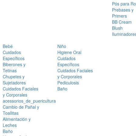
Pós para Ro
Prebases y
Primers
BB Cream
Blush
Iluminadore
Bebé
Niño
Cuidados
Higiene Oral
Específicos
Cuidados
Biberones y
Específicos
Tetinas
Cuidados Faciales
Chupetes y
y Corporales
Sujetadores
Pediculosis
Cuidados Faciales
Baño
y Corporales
acessorios_de_puericultura
Cambio de Pañal y
Toallitas
Alimentación y
Leches
Baño