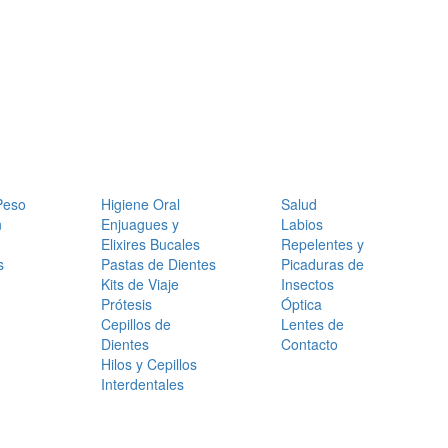
Peso
Higiene Oral
Salud
n
Enjuagues y
Labios
Elixires Bucales
Repelentes y
s
Pastas de Dientes
Picaduras de
Kits de Viaje
Insectos
Prótesis
Óptica
Cepillos de
Lentes de
Dientes
Contacto
Hilos y Cepillos
Interdentales