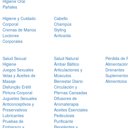
Higiene Oral
Pañales
Higiene y Cuidado
Cabello
Corporal
Champús
Cremas de Manos
Styling
Lociones
Anticaída
Corporales
Salud Sexual
Salud Natural
Pérdida de 
Higiene
Ámbar Báltico
Alimentació
Juegos Sexuales
Articulaciones y
Drenantes
Velas y Aceites de
Músculos
Suplemento
Masaje
Bienestar Diario
Alimenticios
Disfunção Erétil
Circulación y
Pintura Corporal
Piernas Cansadas
Juguetes Sexuales
Difusores de
Anticonceptivos y
Aromaterapia
Preservativos
Aceites Esenciales
Lubricantes
Pediculosis
Pruebas de
Purificante
Embarazo y
Repelentes y