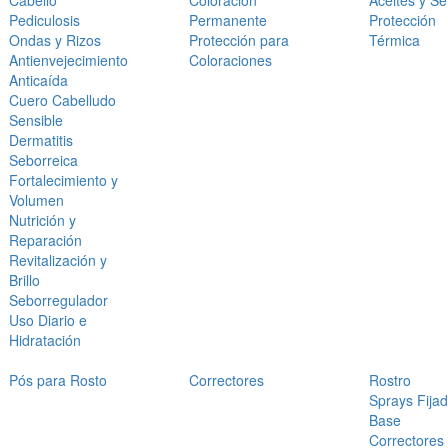
Cabello
Coloración
Aceites y S
Pediculosis
Permanente
Protección
Ondas y Rizos
Protección para
Térmica
Antienvejecimiento
Coloraciones
Anticaída
Cuero Cabelludo
Sensible
Dermatitis
Seborreica
Fortalecimiento y
Volumen
Nutrición y
Reparación
Revitalización y
Brillo
Seborregulador
Uso Diario e
Hidratación
Pós para Rosto
Correctores
Rostro
Sprays Fija
Base
Correctores