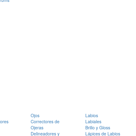
érums
Ojos
Labios
dores
Correctores de
Labiales
Ojeras
Brillo y Gloss
Delineadores y
Lápices de Labios