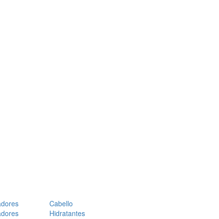
adores
Cabello
adores
Hidratantes