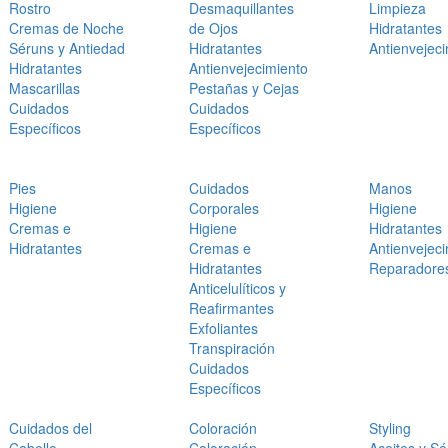
Rostro
Desmaquillantes
Limpieza
Cremas de Noche
de Ojos
Hidratantes
Séruns y Antiedad
Hidratantes
Antienvejec
Hidratantes
Antienvejecimiento
Mascarillas
Pestañas y Cejas
Cuidados
Cuidados
Específicos
Específicos
Pies
Cuidados
Manos
Higiene
Corporales
Higiene
Cremas e
Higiene
Hidratantes
Hidratantes
Cremas e
Antienvejec
Hidratantes
Reparadore
Anticelulíticos y
Reafirmantes
Exfoliantes
Transpiración
Cuidados
Específicos
Cuidados del
Coloración
Styling