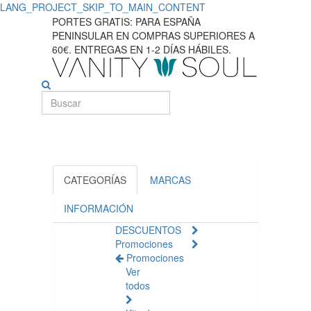
LANG_PROJECT_SKIP_TO_MAIN_CONTENT
Mejores
PORTES GRATIS: PARA ESPAÑA
PENINSULAR EN COMPRAS SUPERIORES A
productos
60€. ENTREGAS EN 1-2 DÍAS HÁBILES.
de
práctica
sexual
y
bem-
CATEGORÍAS
MARCAS
estar.
INFORMACIÓN
DESCUENTOS
Promociones
Promociones
Ver
todos