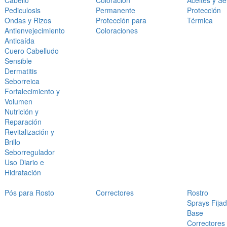
Cabello
Coloración
Aceites y S
Pediculosis
Permanente
Protección
Ondas y Rizos
Protección para
Térmica
Antienvejecimiento
Coloraciones
Anticaída
Cuero Cabelludo
Sensible
Dermatitis
Seborreica
Fortalecimiento y
Volumen
Nutrición y
Reparación
Revitalización y
Brillo
Seborregulador
Uso Diario e
Hidratación
Pós para Rosto
Correctores
Rostro
Sprays Fija
Base
Correctores