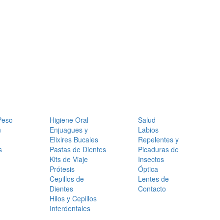
Peso
Higiene Oral
Salud
n
Enjuagues y
Labios
Elixires Bucales
Repelentes y
s
Pastas de Dientes
Picaduras de
Kits de Viaje
Insectos
Prótesis
Óptica
Cepillos de
Lentes de
Dientes
Contacto
Hilos y Cepillos
Interdentales