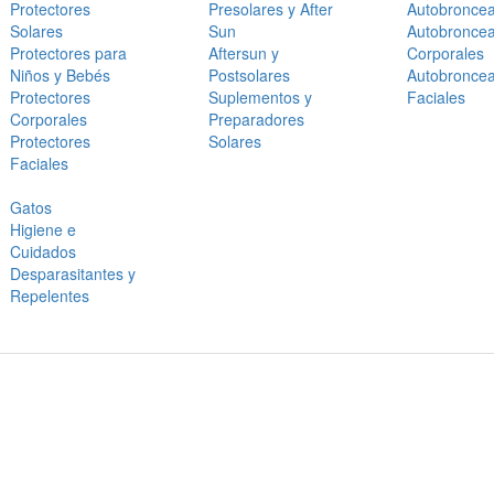
Protectores
Presolares y After
Autobronce
Solares
Sun
Autobronce
Protectores para
Aftersun y
Corporales
Niños y Bebés
Postsolares
Autobronce
Protectores
Suplementos y
Faciales
Corporales
Preparadores
Protectores
Solares
Faciales
Gatos
Higiene e
Cuidados
Desparasitantes y
Repelentes