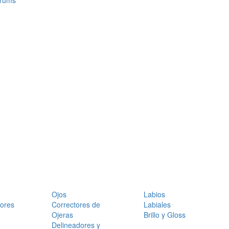
érums
Ojos
Labios
dores
Correctores de
Labiales
Ojeras
Brillo y Gloss
Delineadores y