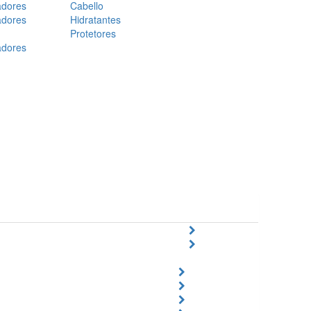
adores
Cabello
adores
Hidratantes
Protetores
adores