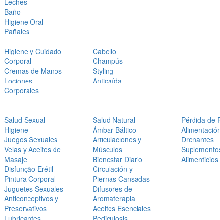
Leches
Baño
Higiene Oral
Pañales
Higiene y Cuidado
Cabello
Corporal
Champús
Cremas de Manos
Styling
Lociones
Anticaída
Corporales
Salud Sexual
Salud Natural
Pérdida de 
Higiene
Ámbar Báltico
Alimentació
Juegos Sexuales
Articulaciones y
Drenantes
Velas y Aceites de
Músculos
Suplemento
Masaje
Bienestar Diario
Alimenticios
Disfunção Erétil
Circulación y
Pintura Corporal
Piernas Cansadas
Juguetes Sexuales
Difusores de
Anticonceptivos y
Aromaterapia
Preservativos
Aceites Esenciales
Lubricantes
Pediculosis