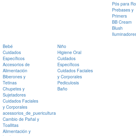
Pós para Ro
Prebases y
Primers
BB Cream
Blush
Iluminadore
Bebé
Niño
Cuidados
Higiene Oral
Específicos
Cuidados
Accesorios de
Específicos
Alimentación
Cuidados Faciales
Biberones y
y Corporales
Tetinas
Pediculosis
Chupetes y
Baño
Sujetadores
Cuidados Faciales
y Corporales
acessorios_de_puericultura
Cambio de Pañal y
Toallitas
Alimentación y