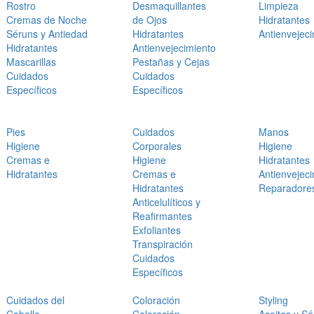
Rostro
Desmaquillantes
Limpieza
Cremas de Noche
de Ojos
Hidratantes
Séruns y Antiedad
Hidratantes
Antienvejec
Hidratantes
Antienvejecimiento
Mascarillas
Pestañas y Cejas
Cuidados
Cuidados
Específicos
Específicos
Pies
Cuidados
Manos
Higiene
Corporales
Higiene
Cremas e
Higiene
Hidratantes
Hidratantes
Cremas e
Antienvejec
Hidratantes
Reparadore
Anticelulíticos y
Reafirmantes
Exfoliantes
Transpiración
Cuidados
Específicos
Cuidados del
Coloración
Styling