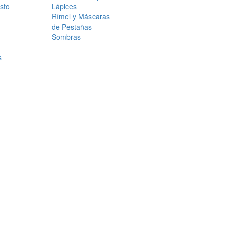
sto
Lápices
Rímel y Máscaras
de Pestañas
Sombras
s