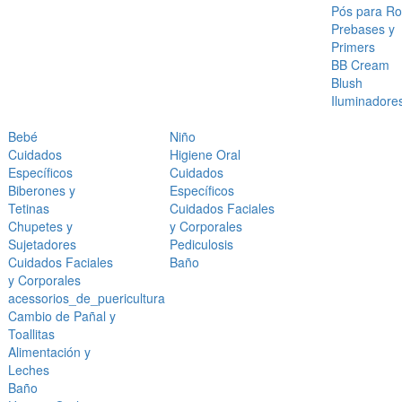
Pós para Ro
Prebases y
Primers
BB Cream
Blush
Iluminadore
Bebé
Niño
Cuidados
Higiene Oral
Específicos
Cuidados
Biberones y
Específicos
Tetinas
Cuidados Faciales
Chupetes y
y Corporales
Sujetadores
Pediculosis
Cuidados Faciales
Baño
y Corporales
acessorios_de_puericultura
Cambio de Pañal y
Toallitas
Alimentación y
Leches
Baño