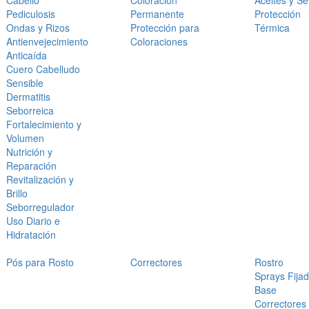
Cabello
Coloración
Aceites y S
Pediculosis
Permanente
Protección
Ondas y Rizos
Protección para
Térmica
Antienvejecimiento
Coloraciones
Anticaída
Cuero Cabelludo
Sensible
Dermatitis
Seborreica
Fortalecimiento y
Volumen
Nutrición y
Reparación
Revitalización y
Brillo
Seborregulador
Uso Diario e
Hidratación
Pós para Rosto
Correctores
Rostro
Sprays Fija
Base
Correctores