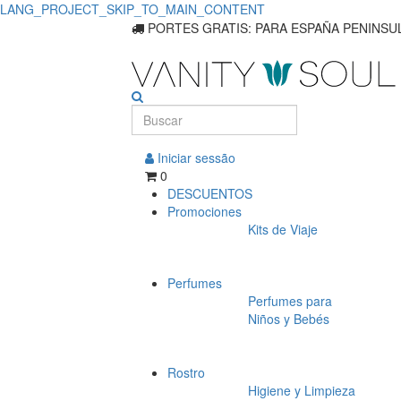
LANG_PROJECT_SKIP_TO_MAIN_CONTENT
Descubra
PORTES GRATIS: PARA ESPAÑA PENINSUL
Loções
Corporais
Essenciais
Iniciar sessão
para
0
DESCUENTOS
Pele
Promociones
Kits de Viaje
Suave
para
Perfumes
Homens
Perfumes para
Niños y Bebés
Rostro
Higiene y Limpieza