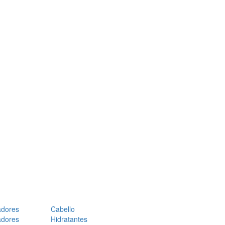
adores
Cabello
adores
Hidratantes