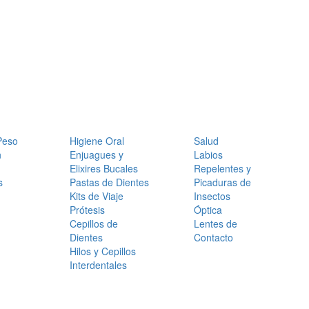
Peso
Higiene Oral
Salud
n
Enjuagues y
Labios
Elixires Bucales
Repelentes y
s
Pastas de Dientes
Picaduras de
Kits de Viaje
Insectos
Prótesis
Óptica
Cepillos de
Lentes de
Dientes
Contacto
Hilos y Cepillos
Interdentales