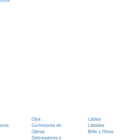
érums
Ojos
Labios
dores
Correctores de
Labiales
Ojeras
Brillo y Gloss
Delineadores y