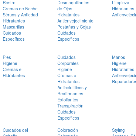
Rostro
Desmaquillantes
Limpieza
Cremas de Noche
de Ojos
Hidratantes
Séruns y Antiedad
Hidratantes
Antienvejec
Hidratantes
Antienvejecimiento
Mascarillas
Pestañas y Cejas
Cuidados
Cuidados
Específicos
Específicos
Pies
Cuidados
Manos
Higiene
Corporales
Higiene
Cremas e
Higiene
Hidratantes
Hidratantes
Cremas e
Antienvejec
Hidratantes
Reparadore
Anticelulíticos y
Reafirmantes
Exfoliantes
Transpiración
Cuidados
Específicos
Cuidados del
Coloración
Styling