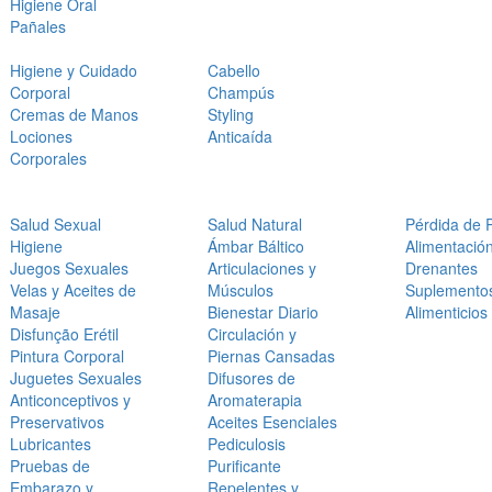
Higiene Oral
Pañales
Higiene y Cuidado
Cabello
Corporal
Champús
Cremas de Manos
Styling
Lociones
Anticaída
Corporales
Salud Sexual
Salud Natural
Pérdida de 
Higiene
Ámbar Báltico
Alimentació
Juegos Sexuales
Articulaciones y
Drenantes
Velas y Aceites de
Músculos
Suplemento
Masaje
Bienestar Diario
Alimenticios
Disfunção Erétil
Circulación y
Pintura Corporal
Piernas Cansadas
Juguetes Sexuales
Difusores de
Anticonceptivos y
Aromaterapia
Preservativos
Aceites Esenciales
Lubricantes
Pediculosis
Pruebas de
Purificante
Embarazo y
Repelentes y