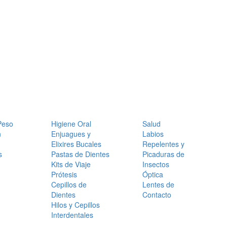
Peso
Higiene Oral
Salud
n
Enjuagues y
Labios
Elixires Bucales
Repelentes y
s
Pastas de Dientes
Picaduras de
Kits de Viaje
Insectos
Prótesis
Óptica
Cepillos de
Lentes de
Dientes
Contacto
Hilos y Cepillos
Interdentales