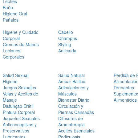
Leches
Baño
Higiene Oral
Pañales
Higiene y Cuidado
Cabello
Corporal
Champús
Cremas de Manos
Styling
Lociones
Anticaída
Corporales
Salud Sexual
Salud Natural
Pérdida de 
Higiene
Ámbar Báltico
Alimentació
Juegos Sexuales
Articulaciones y
Drenantes
Velas y Aceites de
Músculos
Suplemento
Masaje
Bienestar Diario
Alimenticios
Disfunção Erétil
Circulación y
Pintura Corporal
Piernas Cansadas
Juguetes Sexuales
Difusores de
Anticonceptivos y
Aromaterapia
Preservativos
Aceites Esenciales
Lubricantes
Pediculosis