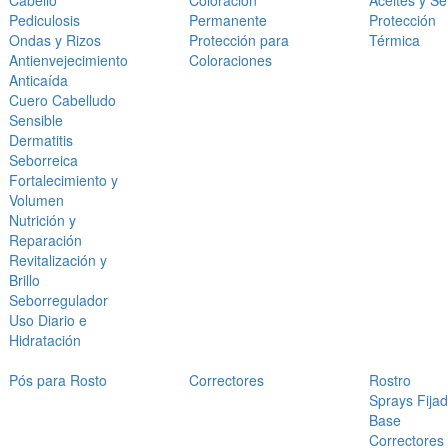
Cabello
Coloración
Aceites y S
Pediculosis
Permanente
Protección
Ondas y Rizos
Protección para
Térmica
Antienvejecimiento
Coloraciones
Anticaída
Cuero Cabelludo
Sensible
Dermatitis
Seborreica
Fortalecimiento y
Volumen
Nutrición y
Reparación
Revitalización y
Brillo
Seborregulador
Uso Diario e
Hidratación
Pós para Rosto
Correctores
Rostro
Sprays Fija
Base
Correctores