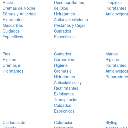
Rostro
Desmaquillantes
Limpieza
Cremas de Noche
de Ojos
Hidratantes
Séruns y Antiedad
Hidratantes
Antienvejec
Hidratantes
Antienvejecimiento
Mascarillas
Pestañas y Cejas
Cuidados
Cuidados
Específicos
Específicos
Pies
Cuidados
Manos
Higiene
Corporales
Higiene
Cremas e
Higiene
Hidratantes
Hidratantes
Cremas e
Antienvejec
Hidratantes
Reparadore
Anticelulíticos y
Reafirmantes
Exfoliantes
Transpiración
Cuidados
Específicos
Cuidados del
Coloración
Styling