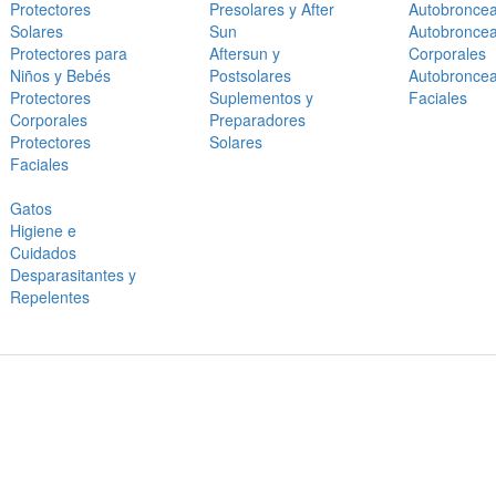
Protectores
Presolares y After
Autobronce
Solares
Sun
Autobronce
Protectores para
Aftersun y
Corporales
Niños y Bebés
Postsolares
Autobronce
Protectores
Suplementos y
Faciales
Corporales
Preparadores
Protectores
Solares
Faciales
Gatos
Higiene e
Cuidados
Desparasitantes y
Repelentes