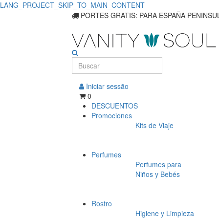
LANG_PROJECT_SKIP_TO_MAIN_CONTENT
Descubra
PORTES GRATIS: PARA ESPAÑA PENINSUL
los
productos
esenciales
Iniciar sessão
para
0
DESCUENTOS
modelar
Promociones
Kits de Viaje
el
cabello
Perfumes
para
Perfumes para
Niños y Bebés
hombres.
Rostro
Higiene y Limpieza