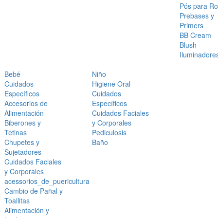
Pós para Ro
Prebases y
Primers
BB Cream
Blush
Iluminadore
Bebé
Niño
Cuidados
Higiene Oral
Específicos
Cuidados
Accesorios de
Específicos
Alimentación
Cuidados Faciales
Biberones y
y Corporales
Tetinas
Pediculosis
Chupetes y
Baño
Sujetadores
Cuidados Faciales
y Corporales
acessorios_de_puericultura
Cambio de Pañal y
Toallitas
Alimentación y