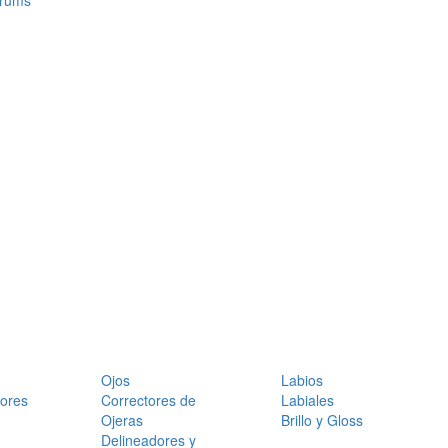
érums
Ojos
Labios
dores
Correctores de
Labiales
Ojeras
Brillo y Gloss
Delineadores y