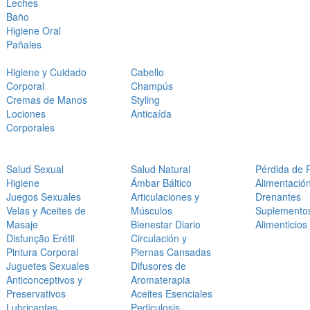
Leches
Baño
Higiene Oral
Pañales
Higiene y Cuidado
Cabello
Corporal
Champús
Cremas de Manos
Styling
Lociones
Anticaída
Corporales
Salud Sexual
Salud Natural
Pérdida de 
Higiene
Ámbar Báltico
Alimentació
Juegos Sexuales
Articulaciones y
Drenantes
Velas y Aceites de
Músculos
Suplemento
Masaje
Bienestar Diario
Alimenticios
Disfunção Erétil
Circulación y
Pintura Corporal
Piernas Cansadas
Juguetes Sexuales
Difusores de
Anticonceptivos y
Aromaterapia
Preservativos
Aceites Esenciales
Lubricantes
Pediculosis