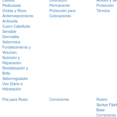
Cabello
Coloración
Aceites y S
Pediculosis
Permanente
Protección
Ondas y Rizos
Protección para
Térmica
Antienvejecimiento
Coloraciones
Anticaída
Cuero Cabelludo
Sensible
Dermatitis
Seborreica
Fortalecimiento y
Volumen
Nutrición y
Reparación
Revitalización y
Brillo
Seborregulador
Uso Diario e
Hidratación
Pós para Rosto
Correctores
Rostro
Sprays Fija
Base
Correctores