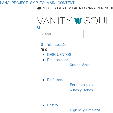
LANG_PROJECT_SKIP_TO_MAIN_CONTENT
Principales
PORTES GRATIS: PARA ESPAÑA PENINSUL
suplementos
alimentarios
para
Iniciar sessão
salud
0
DESCUENTOS
y
Promociones
Kits de Viaje
cuidados
con
Perfumes
la
Perfumes para
Niños y Bebés
piel.
Rostro
Higiene y Limpieza