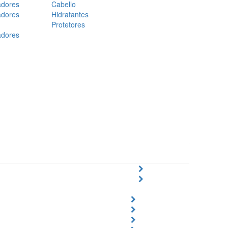
adores
Cabello
adores
Hidratantes
Protetores
adores