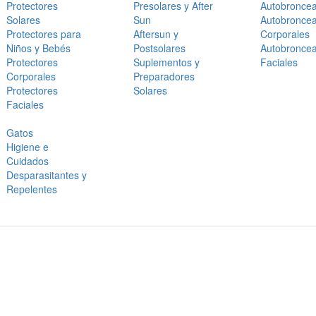
Protectores
Presolares y After
Autobronce
Solares
Sun
Autobronce
Protectores para
Aftersun y
Corporales
Niños y Bebés
Postsolares
Autobronce
Protectores
Suplementos y
Faciales
Corporales
Preparadores
Protectores
Solares
Faciales
Gatos
Higiene e
Cuidados
Desparasitantes y
Repelentes