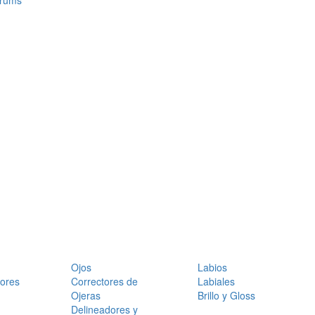
érums
Ojos
Labios
dores
Correctores de
Labiales
Ojeras
Brillo y Gloss
Delineadores y