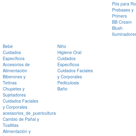
Pós para Ro
Prebases y
Primers
BB Cream
Blush
Iluminadore
Bebé
Niño
Cuidados
Higiene Oral
Específicos
Cuidados
Accesorios de
Específicos
Alimentación
Cuidados Faciales
Biberones y
y Corporales
Tetinas
Pediculosis
Chupetes y
Baño
Sujetadores
Cuidados Faciales
y Corporales
acessorios_de_puericultura
Cambio de Pañal y
Toallitas
Alimentación y