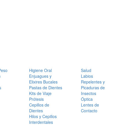
Peso
Higiene Oral
Salud
n
Enjuagues y
Labios
Elixires Bucales
Repelentes y
s
Pastas de Dientes
Picaduras de
Kits de Viaje
Insectos
Prótesis
Óptica
Cepillos de
Lentes de
Dientes
Contacto
Hilos y Cepillos
Interdentales