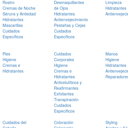
Rostro
Desmaquillantes
Limpieza
Cremas de Noche
de Ojos
Hidratantes
Séruns y Antiedad
Hidratantes
Antienvejec
Hidratantes
Antienvejecimiento
Mascarillas
Pestañas y Cejas
Cuidados
Cuidados
Específicos
Específicos
Pies
Cuidados
Manos
Higiene
Corporales
Higiene
Cremas e
Higiene
Hidratantes
Hidratantes
Cremas e
Antienvejec
Hidratantes
Reparadore
Anticelulíticos y
Reafirmantes
Exfoliantes
Transpiración
Cuidados
Específicos
Cuidados del
Coloración
Styling