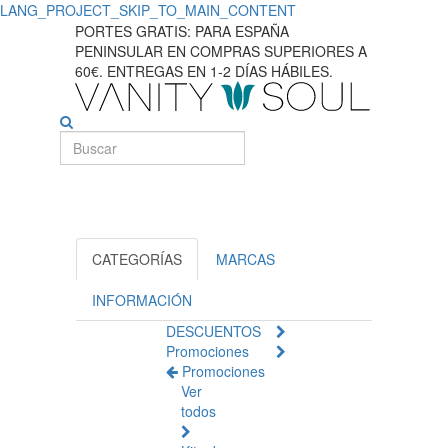
LANG_PROJECT_SKIP_TO_MAIN_CONTENT
Mejores
PORTES GRATIS: PARA ESPAÑA
PENINSULAR EN COMPRAS SUPERIORES A
productos
60€. ENTREGAS EN 1-2 DÍAS HÁBILES.
esfoliantes
corporales
para
piel
radiante.
CATEGORÍAS
MARCAS
INFORMACIÓN
DESCUENTOS
Promociones
Promociones
Ver
todos