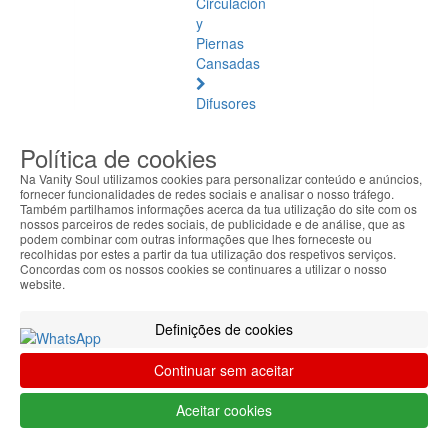
Circulación
y
Piernas
Cansadas
Difusores
de
Aromaterapia
Política de cookies
Na Vanity Soul utilizamos cookies para personalizar conteúdo e anúncios,
Aceites
fornecer funcionalidades de redes sociais e analisar o nosso tráfego.
Esenciales
Também partilhamos informações acerca da tua utilização do site com os
nossos parceiros de redes sociais, de publicidade e de análise, que as
podem combinar com outras informações que lhes forneceste ou
Pediculosis
recolhidas por estes a partir da tua utilização dos respetivos serviços.
Concordas com os nossos cookies se continuares a utilizar o nosso
Purificante
website.
Repelentes
Definições de cookies
y
Picaduras
Continuar sem aceitar
de
Insectos
Aceitar cookies
Sistema