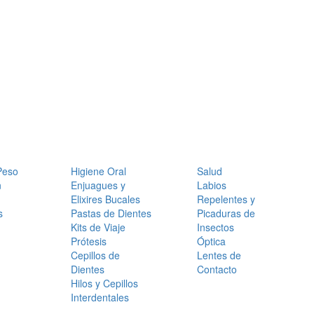
Peso
Higiene Oral
Salud
n
Enjuagues y
Labios
Elixires Bucales
Repelentes y
s
Pastas de Dientes
Picaduras de
Kits de Viaje
Insectos
Prótesis
Óptica
Cepillos de
Lentes de
Dientes
Contacto
Hilos y Cepillos
Interdentales