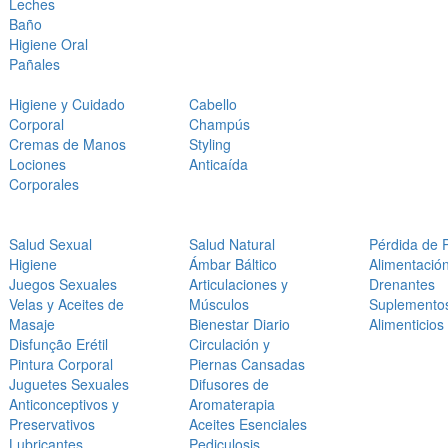
Leches
Baño
Higiene Oral
Pañales
Higiene y Cuidado
Cabello
Corporal
Champús
Cremas de Manos
Styling
Lociones
Anticaída
Corporales
Salud Sexual
Salud Natural
Pérdida de 
Higiene
Ámbar Báltico
Alimentació
Juegos Sexuales
Articulaciones y
Drenantes
Velas y Aceites de
Músculos
Suplemento
Masaje
Bienestar Diario
Alimenticios
Disfunção Erétil
Circulación y
Pintura Corporal
Piernas Cansadas
Juguetes Sexuales
Difusores de
Anticonceptivos y
Aromaterapia
Preservativos
Aceites Esenciales
Lubricantes
Pediculosis