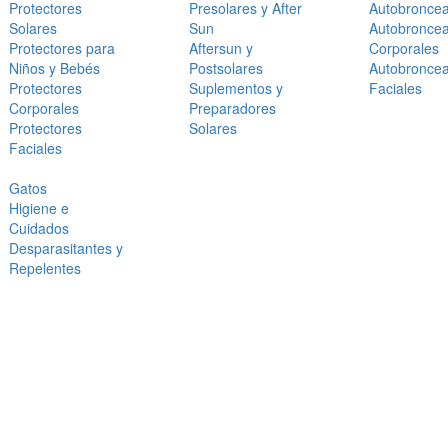
Protectores
Presolares y After
Autobronce
Solares
Sun
Autobronce
Protectores para
Aftersun y
Corporales
Niños y Bebés
Postsolares
Autobronce
Protectores
Suplementos y
Faciales
Corporales
Preparadores
Protectores
Solares
Faciales
Gatos
Higiene e
Cuidados
Desparasitantes y
Repelentes