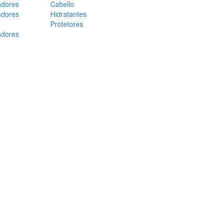
adores
Cabello
adores
Hidratantes
Protetores
adores