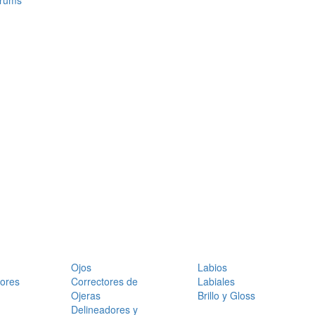
érums
Ojos
Labios
dores
Correctores de
Labiales
Ojeras
Brillo y Gloss
Delineadores y