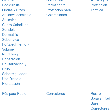
Cabello
Coloración
Aceites y S
Pediculosis
Permanente
Protección
Ondas y Rizos
Protección para
Térmica
Antienvejecimiento
Coloraciones
Anticaída
Cuero Cabelludo
Sensible
Dermatitis
Seborreica
Fortalecimiento y
Volumen
Nutrición y
Reparación
Revitalización y
Brillo
Seborregulador
Uso Diario e
Hidratación
Pós para Rosto
Correctores
Rostro
Sprays Fija
Base
Correctores