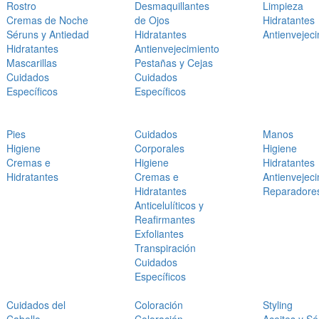
Rostro
Desmaquillantes
Limpieza
Cremas de Noche
de Ojos
Hidratantes
Séruns y Antiedad
Hidratantes
Antienvejec
Hidratantes
Antienvejecimiento
Mascarillas
Pestañas y Cejas
Cuidados
Cuidados
Específicos
Específicos
Pies
Cuidados
Manos
Higiene
Corporales
Higiene
Cremas e
Higiene
Hidratantes
Hidratantes
Cremas e
Antienvejec
Hidratantes
Reparadore
Anticelulíticos y
Reafirmantes
Exfoliantes
Transpiración
Cuidados
Específicos
Cuidados del
Coloración
Styling