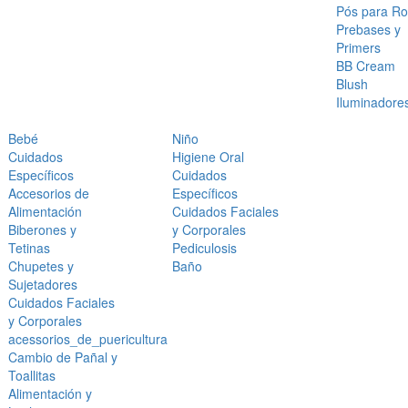
Pós para Ro
Prebases y
Primers
BB Cream
Blush
Iluminadore
Bebé
Niño
Cuidados
Higiene Oral
Específicos
Cuidados
Accesorios de
Específicos
Alimentación
Cuidados Faciales
Biberones y
y Corporales
Tetinas
Pediculosis
Chupetes y
Baño
Sujetadores
Cuidados Faciales
y Corporales
acessorios_de_puericultura
Cambio de Pañal y
Toallitas
Alimentación y