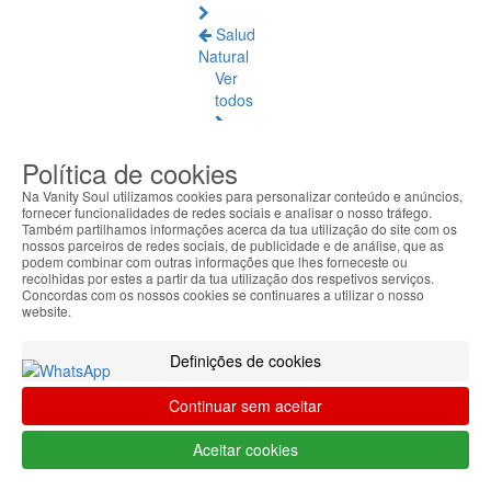
Salud
Natural
Ver
todos
Ámbar
Política de cookies
Báltico
Na Vanity Soul utilizamos cookies para personalizar conteúdo e anúncios,
Articulaciones
fornecer funcionalidades de redes sociais e analisar o nosso tráfego.
Também partilhamos informações acerca da tua utilização do site com os
y
nossos parceiros de redes sociais, de publicidade e de análise, que as
Músculos
podem combinar com outras informações que lhes forneceste ou
recolhidas por estes a partir da tua utilização dos respetivos serviços.
Concordas com os nossos cookies se continuares a utilizar o nosso
Bienestar
website.
Diario
Definições de cookies
Circulación
y
Continuar sem aceitar
Piernas
Cansadas
Aceitar cookies
Difusores