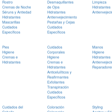
Rostro
Desmaquillantes
Limpieza
Cremas de Noche
de Ojos
Hidratantes
Séruns y Antiedad
Hidratantes
Antienvejec
Hidratantes
Antienvejecimiento
Mascarillas
Pestañas y Cejas
Cuidados
Cuidados
Específicos
Específicos
Pies
Cuidados
Manos
Higiene
Corporales
Higiene
Cremas e
Higiene
Hidratantes
Hidratantes
Cremas e
Antienvejec
Hidratantes
Reparadore
Anticelulíticos y
Reafirmantes
Exfoliantes
Transpiración
Cuidados
Específicos
Cuidados del
Coloración
Styling