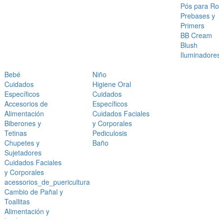
Pós para Ro
Prebases y
Primers
BB Cream
Blush
Iluminadore
Bebé
Niño
Cuidados
Higiene Oral
Específicos
Cuidados
Accesorios de
Específicos
Alimentación
Cuidados Faciales
Biberones y
y Corporales
Tetinas
Pediculosis
Chupetes y
Baño
Sujetadores
Cuidados Faciales
y Corporales
acessorios_de_puericultura
Cambio de Pañal y
Toallitas
Alimentación y