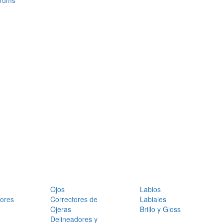
érums
Ojos
Labios
dores
Correctores de
Labiales
Ojeras
Brillo y Gloss
Delineadores y