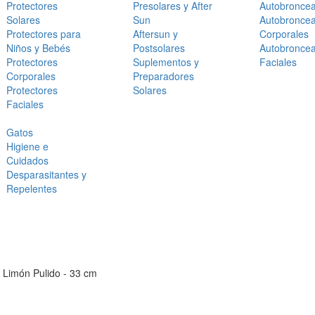
Protectores
Presolares y After
Autobronce
Solares
Sun
Autobronce
Protectores para
Aftersun y
Corporales
Niños y Bebés
Postsolares
Autobronce
Protectores
Suplementos y
Faciales
Corporales
Preparadores
Protectores
Solares
Faciales
Gatos
Higiene e
Cuidados
Desparasitantes y
Repelentes
 Limón Pulido - 33 cm