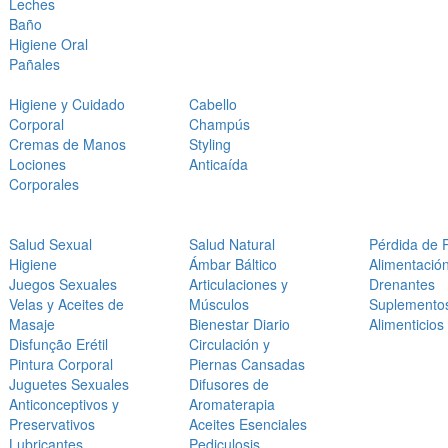
Leches
Baño
Higiene Oral
Pañales
Higiene y Cuidado
Cabello
Corporal
Champús
Cremas de Manos
Styling
Lociones
Anticaída
Corporales
Salud Sexual
Salud Natural
Pérdida de 
Higiene
Ámbar Báltico
Alimentació
Juegos Sexuales
Articulaciones y
Drenantes
Velas y Aceites de
Músculos
Suplemento
Masaje
Bienestar Diario
Alimenticios
Disfunção Erétil
Circulación y
Pintura Corporal
Piernas Cansadas
Juguetes Sexuales
Difusores de
Anticonceptivos y
Aromaterapia
Preservativos
Aceites Esenciales
Lubricantes
Pediculosis