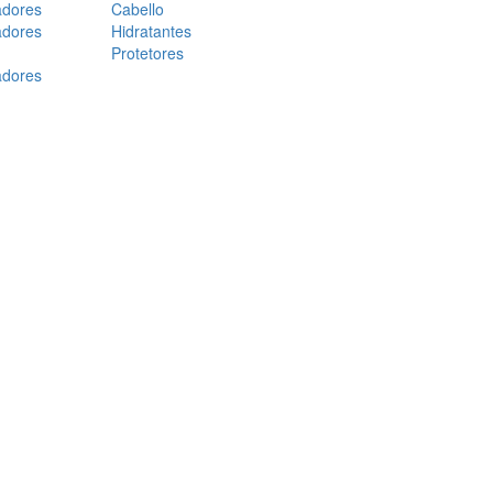
adores
Cabello
adores
Hidratantes
Protetores
adores