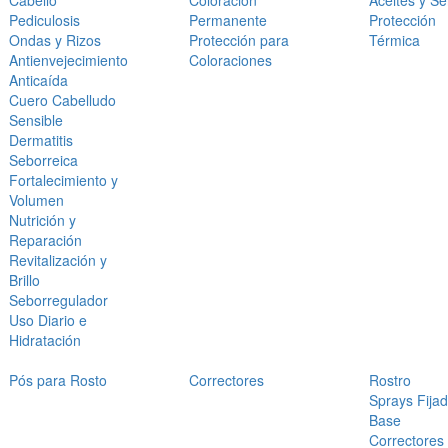
Cabello
Coloración
Aceites y S
Pediculosis
Permanente
Protección
Ondas y Rizos
Protección para
Térmica
Antienvejecimiento
Coloraciones
Anticaída
Cuero Cabelludo
Sensible
Dermatitis
Seborreica
Fortalecimiento y
Volumen
Nutrición y
Reparación
Revitalización y
Brillo
Seborregulador
Uso Diario e
Hidratación
Pós para Rosto
Correctores
Rostro
Sprays Fija
Base
Correctores