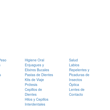
Peso
Higiene Oral
Salud
n
Enjuagues y
Labios
Elixires Bucales
Repelentes y
s
Pastas de Dientes
Picaduras de
Kits de Viaje
Insectos
Prótesis
Óptica
Cepillos de
Lentes de
Dientes
Contacto
Hilos y Cepillos
Interdentales