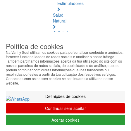
Estimuladores
Salud
Natural
Salud
Natural
Política de cookies
Ver
todos
Na Vanity Soul utilizamos cookies para personalizar conteúdo e anúncios,
fornecer funcionalidades de redes sociais e analisar o nosso tráfego.
Também partilhamos informações acerca da tua utilização do site com os
Ámbar
nossos parceiros de redes sociais, de publicidade e de análise, que as
Báltico
podem combinar com outras informações que lhes forneceste ou
recolhidas por estes a partir da tua utilização dos respetivos serviços.
Concordas com os nossos cookies se continuares a utilizar o nosso
Articulaciones
website.
y
Músculos
Definições de cookies
Bienestar
Continuar sem aceitar
Diario
Aceitar cookies
Circulación
y