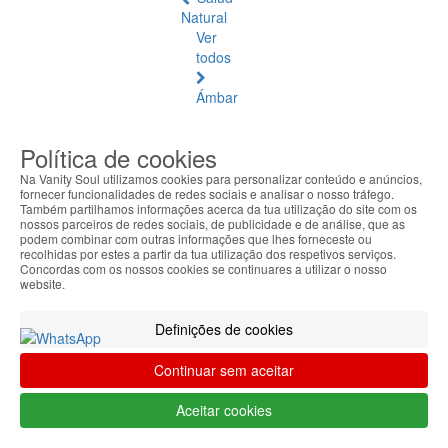
Natural
Ver
todos
Ámbar
Báltico
Política de cookies
Articulaciones
y
Na Vanity Soul utilizamos cookies para personalizar conteúdo e anúncios,
fornecer funcionalidades de redes sociais e analisar o nosso tráfego.
Músculos
Também partilhamos informações acerca da tua utilização do site com os
nossos parceiros de redes sociais, de publicidade e de análise, que as
Bienestar
podem combinar com outras informações que lhes forneceste ou
recolhidas por estes a partir da tua utilização dos respetivos serviços.
Diario
Concordas com os nossos cookies se continuares a utilizar o nosso
website.
Circulación
y
Definições de cookies
Piernas
Cansadas
Continuar sem aceitar
Difusores
Aceitar cookies
de
Aromaterapia