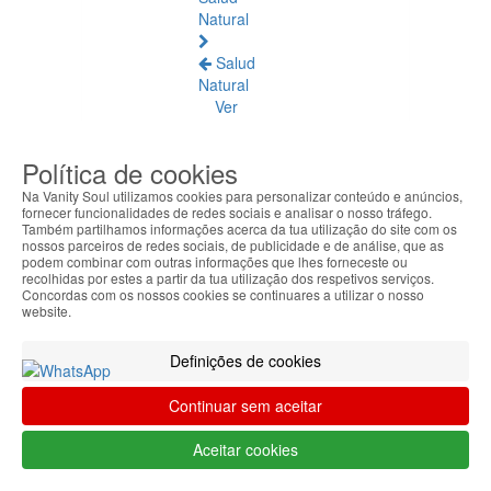
Natural
Salud
Natural
Ver
todos
Política de cookies
Ámbar
Báltico
Na Vanity Soul utilizamos cookies para personalizar conteúdo e anúncios,
fornecer funcionalidades de redes sociais e analisar o nosso tráfego.
Também partilhamos informações acerca da tua utilização do site com os
Articulaciones
nossos parceiros de redes sociais, de publicidade e de análise, que as
y
podem combinar com outras informações que lhes forneceste ou
recolhidas por estes a partir da tua utilização dos respetivos serviços.
Músculos
Concordas com os nossos cookies se continuares a utilizar o nosso
website.
Bienestar
Diario
Definições de cookies
Circulación
Continuar sem aceitar
y
Piernas
Aceitar cookies
Cansadas