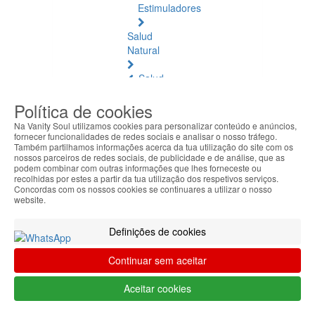
Estimuladores
Salud
Natural
Salud
Natural
Política de cookies
Ver
todos
Na Vanity Soul utilizamos cookies para personalizar conteúdo e anúncios,
fornecer funcionalidades de redes sociais e analisar o nosso tráfego.
Também partilhamos informações acerca da tua utilização do site com os
Ámbar
nossos parceiros de redes sociais, de publicidade e de análise, que as
Báltico
podem combinar com outras informações que lhes forneceste ou
recolhidas por estes a partir da tua utilização dos respetivos serviços.
Concordas com os nossos cookies se continuares a utilizar o nosso
Articulaciones
website.
y
Músculos
Definições de cookies
Bienestar
Continuar sem aceitar
Diario
Aceitar cookies
Circulación
y