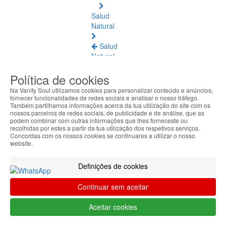
Salud
Natural
Salud
Natural
Ver
Política de cookies
todos
Na Vanity Soul utilizamos cookies para personalizar conteúdo e anúncios,
Ámbar
fornecer funcionalidades de redes sociais e analisar o nosso tráfego.
Também partilhamos informações acerca da tua utilização do site com os
Báltico
nossos parceiros de redes sociais, de publicidade e de análise, que as
podem combinar com outras informações que lhes forneceste ou
Articulaciones
recolhidas por estes a partir da tua utilização dos respetivos serviços.
Concordas com os nossos cookies se continuares a utilizar o nosso
y
website.
Músculos
Definições de cookies
Bienestar
Diario
Continuar sem aceitar
Circulación
Aceitar cookies
y
Piernas