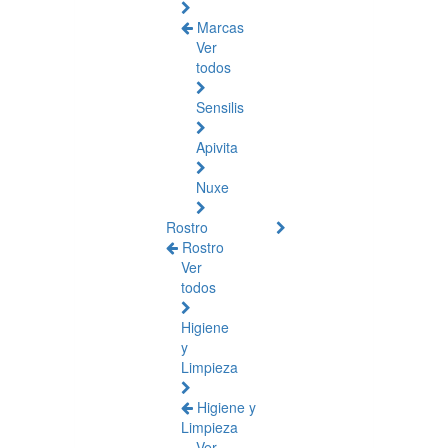
Marcas
Ver
todos
Sensilis
Apivita
Nuxe
Rostro
Rostro
Ver
todos
Higiene
y
Limpieza
Higiene y
Limpieza
Ver