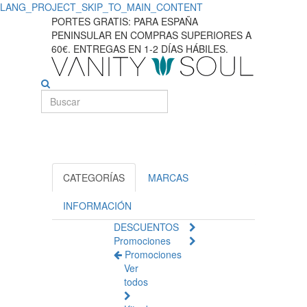
LANG_PROJECT_SKIP_TO_MAIN_CONTENT
Descubra
PORTES GRATIS: PARA ESPAÑA
PENINSULAR EN COMPRAS SUPERIORES A
los
60€. ENTREGAS EN 1-2 DÍAS HÁBILES.
protectores
labiales
Carmex
para
labios
CATEGORÍAS
MARCAS
macios
INFORMACIÓN
DESCUENTOS
e
Promociones
Promociones
hidratados
Ver
todos