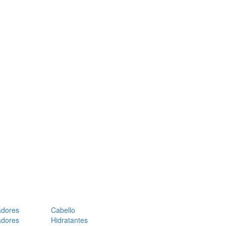
adores
Cabello
adores
Hidratantes