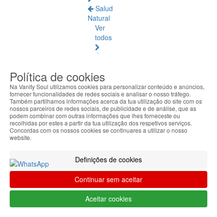
Salud
Natural
Ver
todos
Ámbar
Báltico
Política de cookies
Articulaciones
Na Vanity Soul utilizamos cookies para personalizar conteúdo e anúncios,
fornecer funcionalidades de redes sociais e analisar o nosso tráfego.
y
Também partilhamos informações acerca da tua utilização do site com os
Músculos
nossos parceiros de redes sociais, de publicidade e de análise, que as
podem combinar com outras informações que lhes forneceste ou
recolhidas por estes a partir da tua utilização dos respetivos serviços.
Bienestar
Concordas com os nossos cookies se continuares a utilizar o nosso
Diario
website.
Circulación
Definições de cookies
y
Piernas
Continuar sem aceitar
Cansadas
Aceitar cookies
Difusores
de