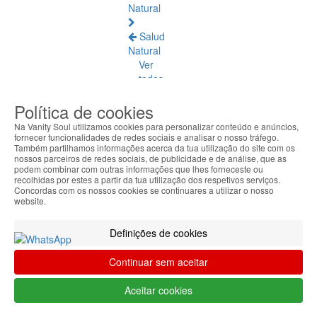
Natural
Salud
Natural
Ver
todos
Política de cookies
Ámbar
Báltico
Na Vanity Soul utilizamos cookies para personalizar conteúdo e anúncios,
fornecer funcionalidades de redes sociais e analisar o nosso tráfego.
Também partilhamos informações acerca da tua utilização do site com os
Articulaciones
nossos parceiros de redes sociais, de publicidade e de análise, que as
y
podem combinar com outras informações que lhes forneceste ou
Músculos
recolhidas por estes a partir da tua utilização dos respetivos serviços.
Concordas com os nossos cookies se continuares a utilizar o nosso
website.
Bienestar
Diario
Definições de cookies
Circulación
Continuar sem aceitar
y
Piernas
Aceitar cookies
Cansadas