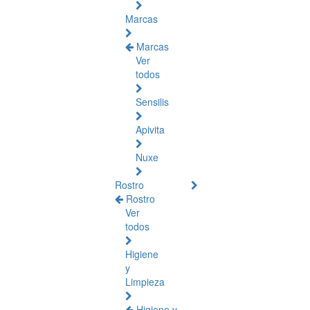
Marcas
Marcas
Ver
todos
Sensilis
Apivita
Nuxe
Rostro
Rostro
Ver
todos
Higiene
y
Limpieza
Higiene y