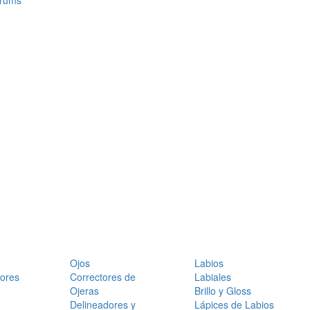
érums
Ojos
Labios
dores
Correctores de
Labiales
Ojeras
Brillo y Gloss
Delineadores y
Lápices de Labios