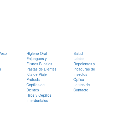
Peso
Higiene Oral
Salud
n
Enjuagues y
Labios
Elixires Bucales
Repelentes y
s
Pastas de Dientes
Picaduras de
Kits de Viaje
Insectos
Prótesis
Óptica
Cepillos de
Lentes de
Dientes
Contacto
Hilos y Cepillos
Interdentales