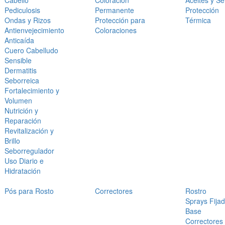
Cabello
Coloración
Aceites y S
Pediculosis
Permanente
Protección
Ondas y Rizos
Protección para
Térmica
Antienvejecimiento
Coloraciones
Anticaída
Cuero Cabelludo
Sensible
Dermatitis
Seborreica
Fortalecimiento y
Volumen
Nutrición y
Reparación
Revitalización y
Brillo
Seborregulador
Uso Diario e
Hidratación
Pós para Rosto
Correctores
Rostro
Sprays Fija
Base
Correctores