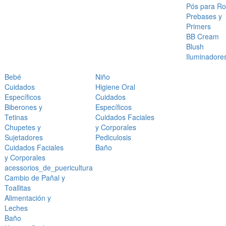
Pós para Ro
Prebases y
Primers
BB Cream
Blush
Iluminadore
Bebé
Niño
Cuidados
Higiene Oral
Específicos
Cuidados
Biberones y
Específicos
Tetinas
Cuidados Faciales
Chupetes y
y Corporales
Sujetadores
Pediculosis
Cuidados Faciales
Baño
y Corporales
acessorios_de_puericultura
Cambio de Pañal y
Toallitas
Alimentación y
Leches
Baño