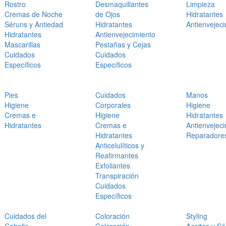
Rostro
Desmaquillantes
Limpieza
Cremas de Noche
de Ojos
Hidratantes
Séruns y Antiedad
Hidratantes
Antienvejec
Hidratantes
Antienvejecimiento
Mascarillas
Pestañas y Cejas
Cuidados
Cuidados
Específicos
Específicos
Pies
Cuidados
Manos
Higiene
Corporales
Higiene
Cremas e
Higiene
Hidratantes
Hidratantes
Cremas e
Antienvejec
Hidratantes
Reparadore
Anticelulíticos y
Reafirmantes
Exfoliantes
Transpiración
Cuidados
Específicos
Cuidados del
Coloración
Styling