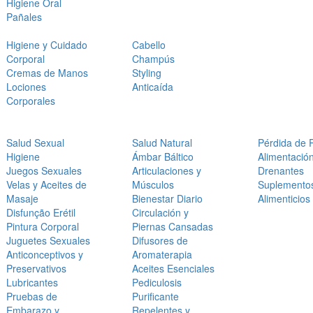
Higiene Oral
Pañales
Higiene y Cuidado
Cabello
Corporal
Champús
Cremas de Manos
Styling
Lociones
Anticaída
Corporales
Salud Sexual
Salud Natural
Pérdida de 
Higiene
Ámbar Báltico
Alimentació
Juegos Sexuales
Articulaciones y
Drenantes
Velas y Aceites de
Músculos
Suplemento
Masaje
Bienestar Diario
Alimenticios
Disfunção Erétil
Circulación y
Pintura Corporal
Piernas Cansadas
Juguetes Sexuales
Difusores de
Anticonceptivos y
Aromaterapia
Preservativos
Aceites Esenciales
Lubricantes
Pediculosis
Pruebas de
Purificante
Embarazo y
Repelentes y