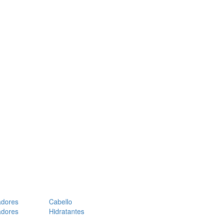
adores
Cabello
adores
Hidratantes