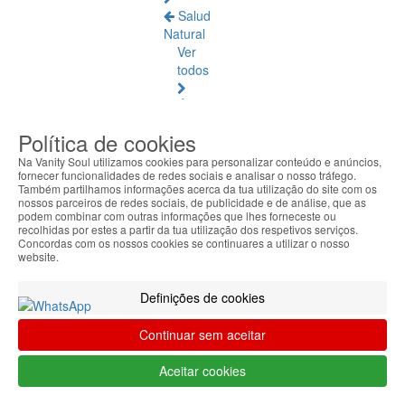
Salud
Natural
Ver
todos
Ámbar
Báltico
Política de cookies
Articulaciones
Na Vanity Soul utilizamos cookies para personalizar conteúdo e anúncios,
fornecer funcionalidades de redes sociais e analisar o nosso tráfego.
y
Também partilhamos informações acerca da tua utilização do site com os
Músculos
nossos parceiros de redes sociais, de publicidade e de análise, que as
podem combinar com outras informações que lhes forneceste ou
recolhidas por estes a partir da tua utilização dos respetivos serviços.
Bienestar
Concordas com os nossos cookies se continuares a utilizar o nosso
Diario
website.
Circulación
Definições de cookies
y
Piernas
Continuar sem aceitar
Cansadas
Aceitar cookies
Difusores
de