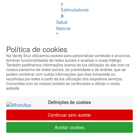
y
Estimuladores
Salud
Natural
Salud
Política de cookies
Natural
Ver
Na Vanity Soul utilizamos cookies para personalizar conteúdo e anúncios,
todos
fornecer funcionalidades de redes sociais e analisar o nosso tráfego.
Também partilhamos informações acerca da tua utilização do site com os
nossos parceiros de redes sociais, de publicidade e de análise, que as
Ámbar
podem combinar com outras informações que lhes forneceste ou
Báltico
recolhidas por estes a partir da tua utilização dos respetivos serviços.
Concordas com os nossos cookies se continuares a utilizar o nosso
website.
Articulaciones
y
Definições de cookies
Músculos
Continuar sem aceitar
Bienestar
Diario
Aceitar cookies
Circulación