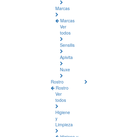
Marcas
Marcas
Ver
todos
Sensilis
Apivita
Nuxe
Rostro
Rostro
Ver
todos
Higiene
y
Limpieza
Higiene y