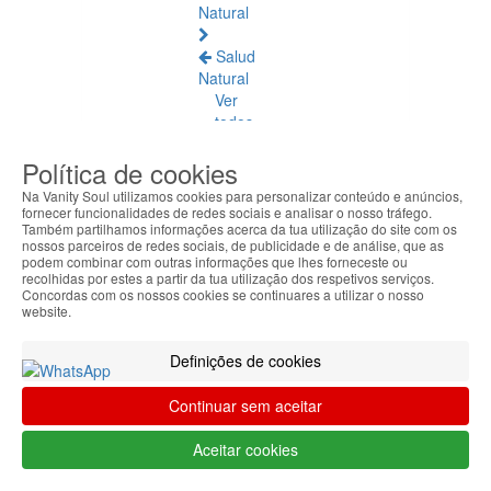
Natural
Salud
Natural
Ver
todos
Política de cookies
Ámbar
Báltico
Na Vanity Soul utilizamos cookies para personalizar conteúdo e anúncios,
fornecer funcionalidades de redes sociais e analisar o nosso tráfego.
Também partilhamos informações acerca da tua utilização do site com os
Articulaciones
nossos parceiros de redes sociais, de publicidade e de análise, que as
y
podem combinar com outras informações que lhes forneceste ou
Músculos
recolhidas por estes a partir da tua utilização dos respetivos serviços.
Concordas com os nossos cookies se continuares a utilizar o nosso
website.
Bienestar
Diario
Definições de cookies
Circulación
Continuar sem aceitar
y
Piernas
Aceitar cookies
Cansadas