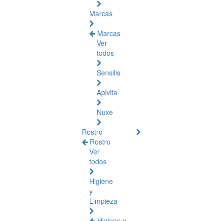
Marcas
Marcas
Ver
todos
Sensilis
Apivita
Nuxe
Rostro
Rostro
Ver
todos
Higiene
y
Limpieza
Higiene y