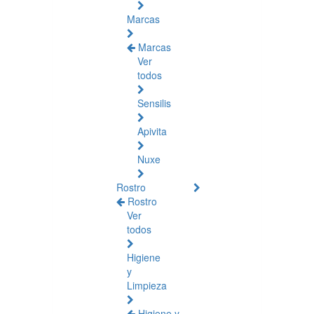
Marcas
Marcas
Ver
todos
Sensilis
Apivita
Nuxe
Rostro
Rostro
Ver
todos
Higiene
y
Limpieza
Higiene y