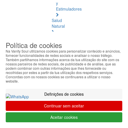
y
Estimuladores
Salud
Natural
Salud
Política de cookies
Natural
Ver
Na Vanity Soul utilizamos cookies para personalizar conteúdo e anúncios,
todos
fornecer funcionalidades de redes sociais e analisar o nosso tráfego.
Também partilhamos informações acerca da tua utilização do site com os
nossos parceiros de redes sociais, de publicidade e de análise, que as
Ámbar
podem combinar com outras informações que lhes forneceste ou
Báltico
recolhidas por estes a partir da tua utilização dos respetivos serviços.
Concordas com os nossos cookies se continuares a utilizar o nosso
website.
Articulaciones
y
Definições de cookies
Músculos
Continuar sem aceitar
Bienestar
Diario
Aceitar cookies
Circulación