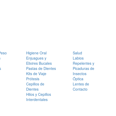
Peso
Higiene Oral
Salud
n
Enjuagues y
Labios
Elixires Bucales
Repelentes y
s
Pastas de Dientes
Picaduras de
Kits de Viaje
Insectos
Prótesis
Óptica
Cepillos de
Lentes de
Dientes
Contacto
Hilos y Cepillos
Interdentales