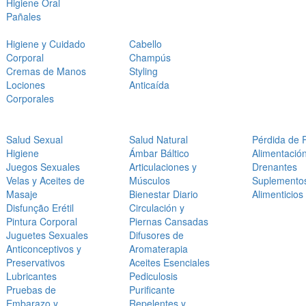
Higiene Oral
Pañales
Higiene y Cuidado
Cabello
Corporal
Champús
Cremas de Manos
Styling
Lociones
Anticaída
Corporales
Salud Sexual
Salud Natural
Pérdida de 
Higiene
Ámbar Báltico
Alimentació
Juegos Sexuales
Articulaciones y
Drenantes
Velas y Aceites de
Músculos
Suplemento
Masaje
Bienestar Diario
Alimenticios
Disfunção Erétil
Circulación y
Pintura Corporal
Piernas Cansadas
Juguetes Sexuales
Difusores de
Anticonceptivos y
Aromaterapia
Preservativos
Aceites Esenciales
Lubricantes
Pediculosis
Pruebas de
Purificante
Embarazo y
Repelentes y