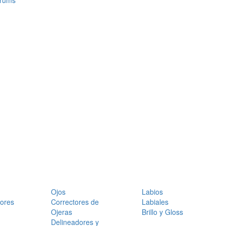
érums
Ojos
Labios
dores
Correctores de
Labiales
Ojeras
Brillo y Gloss
Delineadores y