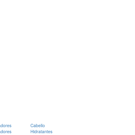
adores
Cabello
adores
Hidratantes