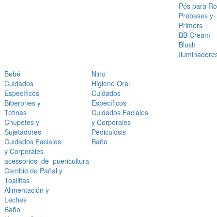
Pós para Ro
Prebases y
Primers
BB Cream
Blush
Iluminadore
Bebé
Niño
Cuidados
Higiene Oral
Específicos
Cuidados
Biberones y
Específicos
Tetinas
Cuidados Faciales
Chupetes y
y Corporales
Sujetadores
Pediculosis
Cuidados Faciales
Baño
y Corporales
acessorios_de_puericultura
Cambio de Pañal y
Toallitas
Alimentación y
Leches
Baño