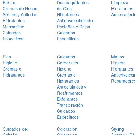
Rostro
Desmaquillantes
Limpieza
Cremas de Noche
de Ojos
Hidratantes
Séruns y Antiedad
Hidratantes
Antienvejec
Hidratantes
Antienvejecimiento
Mascarillas
Pestañas y Cejas
Cuidados
Cuidados
Específicos
Específicos
Pies
Cuidados
Manos
Higiene
Corporales
Higiene
Cremas e
Higiene
Hidratantes
Hidratantes
Cremas e
Antienvejec
Hidratantes
Reparadore
Anticelulíticos y
Reafirmantes
Exfoliantes
Transpiración
Cuidados
Específicos
Cuidados del
Coloración
Styling