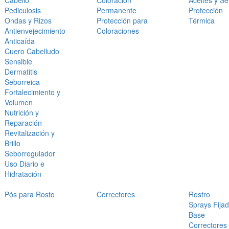
Cabello
Coloración
Aceites y S
Pediculosis
Permanente
Protección
Ondas y Rizos
Protección para
Térmica
Antienvejecimiento
Coloraciones
Anticaída
Cuero Cabelludo
Sensible
Dermatitis
Seborreica
Fortalecimiento y
Volumen
Nutrición y
Reparación
Revitalización y
Brillo
Seborregulador
Uso Diario e
Hidratación
Pós para Rosto
Correctores
Rostro
Sprays Fija
Base
Correctores