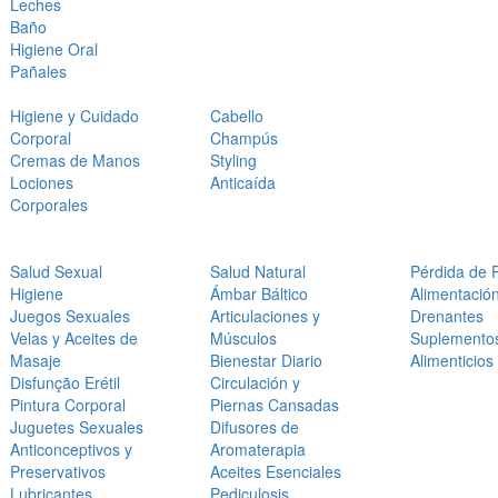
Leches
Baño
Higiene Oral
Pañales
Higiene y Cuidado
Cabello
Corporal
Champús
Cremas de Manos
Styling
Lociones
Anticaída
Corporales
Salud Sexual
Salud Natural
Pérdida de 
Higiene
Ámbar Báltico
Alimentació
Juegos Sexuales
Articulaciones y
Drenantes
Velas y Aceites de
Músculos
Suplemento
Masaje
Bienestar Diario
Alimenticios
Disfunção Erétil
Circulación y
Pintura Corporal
Piernas Cansadas
Juguetes Sexuales
Difusores de
Anticonceptivos y
Aromaterapia
Preservativos
Aceites Esenciales
Lubricantes
Pediculosis