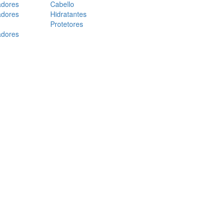
adores
Cabello
adores
Hidratantes
Protetores
adores