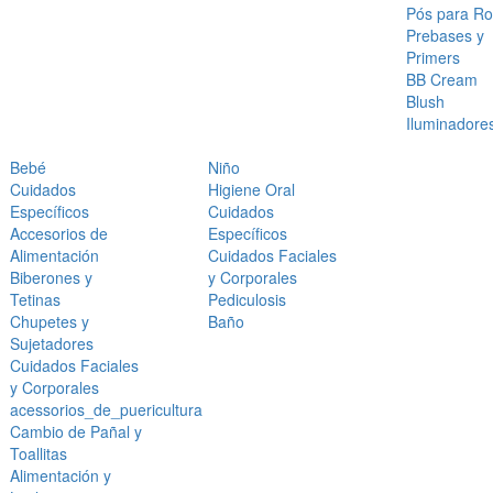
Pós para Ro
Prebases y
Primers
BB Cream
Blush
Iluminadore
Bebé
Niño
Cuidados
Higiene Oral
Específicos
Cuidados
Accesorios de
Específicos
Alimentación
Cuidados Faciales
Biberones y
y Corporales
Tetinas
Pediculosis
Chupetes y
Baño
Sujetadores
Cuidados Faciales
y Corporales
acessorios_de_puericultura
Cambio de Pañal y
Toallitas
Alimentación y