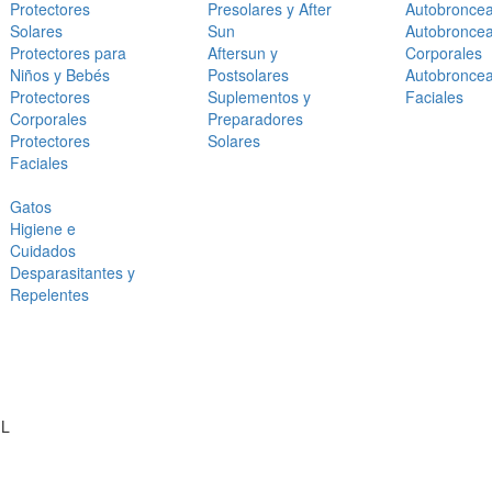
Protectores
Presolares y After
Autobronce
Solares
Sun
Autobronce
Protectores para
Aftersun y
Corporales
Niños y Bebés
Postsolares
Autobronce
Protectores
Suplementos y
Faciales
Corporales
Preparadores
Protectores
Solares
Faciales
Gatos
Higiene e
Cuidados
Desparasitantes y
Repelentes
mL