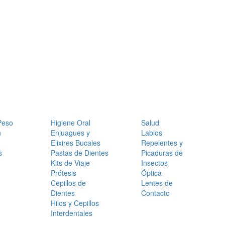
Peso
Higiene Oral
Salud
n
Enjuagues y
Labios
Elixires Bucales
Repelentes y
s
Pastas de Dientes
Picaduras de
Kits de Viaje
Insectos
Prótesis
Óptica
Cepillos de
Lentes de
Dientes
Contacto
Hilos y Cepillos
Interdentales