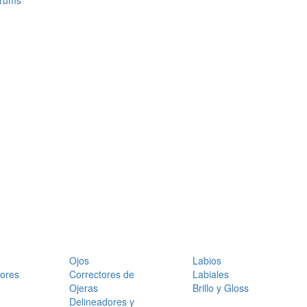
érums
Ojos
Labios
dores
Correctores de
Labiales
Ojeras
Brillo y Gloss
Delineadores y