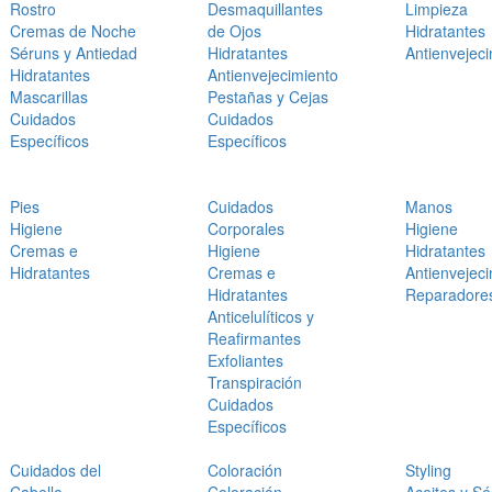
Rostro
Desmaquillantes
Limpieza
Cremas de Noche
de Ojos
Hidratantes
Séruns y Antiedad
Hidratantes
Antienvejec
Hidratantes
Antienvejecimiento
Mascarillas
Pestañas y Cejas
Cuidados
Cuidados
Específicos
Específicos
Pies
Cuidados
Manos
Higiene
Corporales
Higiene
Cremas e
Higiene
Hidratantes
Hidratantes
Cremas e
Antienvejec
Hidratantes
Reparadore
Anticelulíticos y
Reafirmantes
Exfoliantes
Transpiración
Cuidados
Específicos
Cuidados del
Coloración
Styling