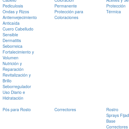
Cabello
Coloración
Aceites y S
Pediculosis
Permanente
Protección
Ondas y Rizos
Protección para
Térmica
Antienvejecimiento
Coloraciones
Anticaída
Cuero Cabelludo
Sensible
Dermatitis
Seborreica
Fortalecimiento y
Volumen
Nutrición y
Reparación
Revitalización y
Brillo
Seborregulador
Uso Diario e
Hidratación
Pós para Rosto
Correctores
Rostro
Sprays Fija
Base
Correctores