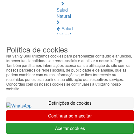
Salud
Natural
Salud
Natural
Ver
Política de cookies
todos
Na Vanity Soul utilizamos cookies para personalizar conteúdo e anúncios,
Ámbar
fornecer funcionalidades de redes sociais e analisar o nosso tráfego.
Também partilhamos informações acerca da tua utilização do site com os
Báltico
nossos parceiros de redes sociais, de publicidade e de análise, que as
podem combinar com outras informações que lhes forneceste ou
Articulaciones
recolhidas por estes a partir da tua utilização dos respetivos serviços.
Concordas com os nossos cookies se continuares a utilizar o nosso
y
website.
Músculos
Definições de cookies
Bienestar
Diario
Continuar sem aceitar
Circulación
Aceitar cookies
y
Piernas