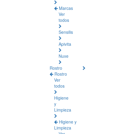
Marcas
Ver
todos
Sensilis
Apivita
Nuxe
Rostro
Rostro
Ver
todos
Higiene
y
Limpieza
Higiene y
Limpieza
Ver