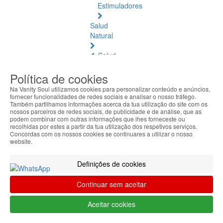
Estimuladores
Salud
Natural
Salud
Natural
Política de cookies
Ver
todos
Na Vanity Soul utilizamos cookies para personalizar conteúdo e anúncios,
fornecer funcionalidades de redes sociais e analisar o nosso tráfego.
Também partilhamos informações acerca da tua utilização do site com os
Ámbar
nossos parceiros de redes sociais, de publicidade e de análise, que as
Báltico
podem combinar com outras informações que lhes forneceste ou
recolhidas por estes a partir da tua utilização dos respetivos serviços.
Concordas com os nossos cookies se continuares a utilizar o nosso
Articulaciones
website.
y
Músculos
Definições de cookies
Bienestar
Continuar sem aceitar
Diario
Aceitar cookies
Circulación
y