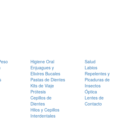
Peso
Higiene Oral
Salud
n
Enjuagues y
Labios
Elixires Bucales
Repelentes y
s
Pastas de Dientes
Picaduras de
Kits de Viaje
Insectos
Prótesis
Óptica
Cepillos de
Lentes de
Dientes
Contacto
Hilos y Cepillos
Interdentales