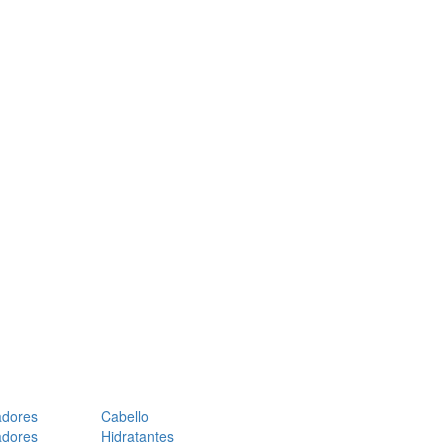
adores
Cabello
adores
Hidratantes