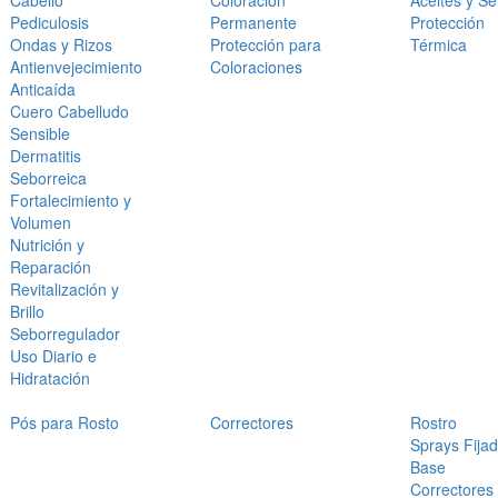
Cabello
Coloración
Aceites y S
Pediculosis
Permanente
Protección
Ondas y Rizos
Protección para
Térmica
Antienvejecimiento
Coloraciones
Anticaída
Cuero Cabelludo
Sensible
Dermatitis
Seborreica
Fortalecimiento y
Volumen
Nutrición y
Reparación
Revitalización y
Brillo
Seborregulador
Uso Diario e
Hidratación
Pós para Rosto
Correctores
Rostro
Sprays Fija
Base
Correctores