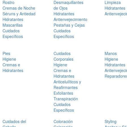
Rostro
Desmaquillantes
Limpieza
Cremas de Noche
de Ojos
Hidratantes
Séruns y Antiedad
Hidratantes
Antienvejec
Hidratantes
Antienvejecimiento
Mascarillas
Pestañas y Cejas
Cuidados
Cuidados
Específicos
Específicos
Pies
Cuidados
Manos
Higiene
Corporales
Higiene
Cremas e
Higiene
Hidratantes
Hidratantes
Cremas e
Antienvejec
Hidratantes
Reparadore
Anticelulíticos y
Reafirmantes
Exfoliantes
Transpiración
Cuidados
Específicos
Cuidados del
Coloración
Styling