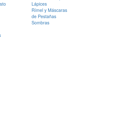
sto
Lápices
Rímel y Máscaras
de Pestañas
Sombras
s