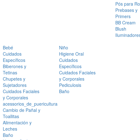
Pós para Ro
Prebases y
Primers
BB Cream
Blush
Iluminadore
Bebé
Niño
Cuidados
Higiene Oral
Específicos
Cuidados
Biberones y
Específicos
Tetinas
Cuidados Faciales
Chupetes y
y Corporales
Sujetadores
Pediculosis
Cuidados Faciales
Baño
y Corporales
acessorios_de_puericultura
Cambio de Pañal y
Toallitas
Alimentación y
Leches
Baño