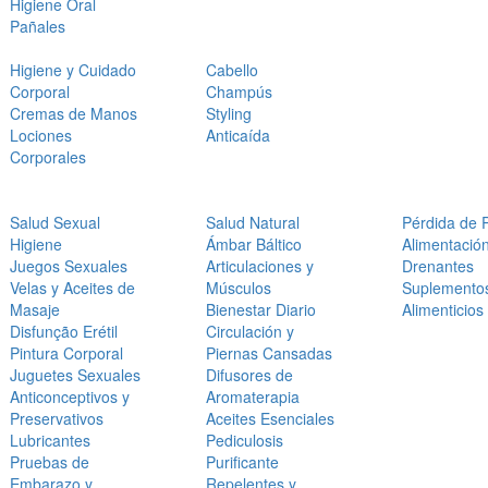
Higiene Oral
Pañales
Higiene y Cuidado
Cabello
Corporal
Champús
Cremas de Manos
Styling
Lociones
Anticaída
Corporales
Salud Sexual
Salud Natural
Pérdida de 
Higiene
Ámbar Báltico
Alimentació
Juegos Sexuales
Articulaciones y
Drenantes
Velas y Aceites de
Músculos
Suplemento
Masaje
Bienestar Diario
Alimenticios
Disfunção Erétil
Circulación y
Pintura Corporal
Piernas Cansadas
Juguetes Sexuales
Difusores de
Anticonceptivos y
Aromaterapia
Preservativos
Aceites Esenciales
Lubricantes
Pediculosis
Pruebas de
Purificante
Embarazo y
Repelentes y