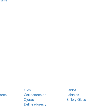
érums
Ojos
Labios
dores
Correctores de
Labiales
Ojeras
Brillo y Gloss
Delineadores y