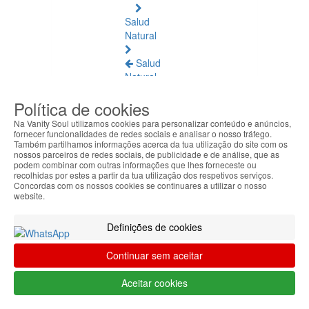
Salud
Natural
Salud
Natural
Ver
Política de cookies
todos
Na Vanity Soul utilizamos cookies para personalizar conteúdo e anúncios,
Ámbar
fornecer funcionalidades de redes sociais e analisar o nosso tráfego.
Também partilhamos informações acerca da tua utilização do site com os
Báltico
nossos parceiros de redes sociais, de publicidade e de análise, que as
podem combinar com outras informações que lhes forneceste ou
Articulaciones
recolhidas por estes a partir da tua utilização dos respetivos serviços.
Concordas com os nossos cookies se continuares a utilizar o nosso
y
website.
Músculos
Definições de cookies
Bienestar
Diario
Continuar sem aceitar
Circulación
Aceitar cookies
y
Piernas