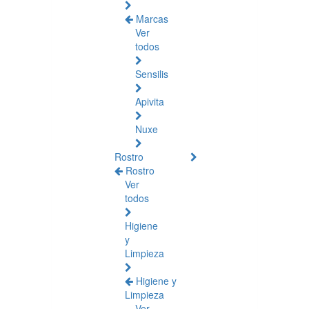
Marcas
Ver
todos
Sensilis
Apivita
Nuxe
Rostro
Rostro
Ver
todos
Higiene
y
Limpieza
Higiene y
Limpieza
Ver