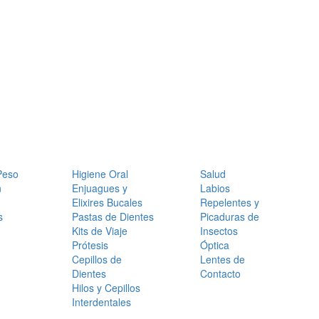
Peso
Higiene Oral
Salud
n
Enjuagues y
Labios
Elixires Bucales
Repelentes y
s
Pastas de Dientes
Picaduras de
Kits de Viaje
Insectos
Prótesis
Óptica
Cepillos de
Lentes de
Dientes
Contacto
Hilos y Cepillos
Interdentales