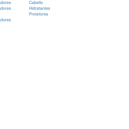
adores
Cabello
adores
Hidratantes
Protetores
adores