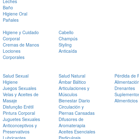
Leches
Baño
Higiene Oral
Pañales
Higiene y Cuidado
Cabello
Corporal
Champús
Cremas de Manos
Styling
Lociones
Anticaída
Corporales
Salud Sexual
Salud Natural
Pérdida de 
Higiene
Ámbar Báltico
Alimentació
Juegos Sexuales
Articulaciones y
Drenantes
Velas y Aceites de
Músculos
Suplemento
Masaje
Bienestar Diario
Alimenticios
Disfunção Erétil
Circulación y
Pintura Corporal
Piernas Cansadas
Juguetes Sexuales
Difusores de
Anticonceptivos y
Aromaterapia
Preservativos
Aceites Esenciales
Lubricantes
Pediculosis