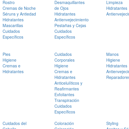
Rostro
Desmaquillantes
Limpieza
Cremas de Noche
de Ojos
Hidratantes
Séruns y Antiedad
Hidratantes
Antienvejec
Hidratantes
Antienvejecimiento
Mascarillas
Pestañas y Cejas
Cuidados
Cuidados
Específicos
Específicos
Pies
Cuidados
Manos
Higiene
Corporales
Higiene
Cremas e
Higiene
Hidratantes
Hidratantes
Cremas e
Antienvejec
Hidratantes
Reparadore
Anticelulíticos y
Reafirmantes
Exfoliantes
Transpiración
Cuidados
Específicos
Cuidados del
Coloración
Styling