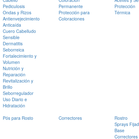
Cabello
Coloración
Aceites y S
Pediculosis
Permanente
Protección
Ondas y Rizos
Protección para
Térmica
Antienvejecimiento
Coloraciones
Anticaída
Cuero Cabelludo
Sensible
Dermatitis
Seborreica
Fortalecimiento y
Volumen
Nutrición y
Reparación
Revitalización y
Brillo
Seborregulador
Uso Diario e
Hidratación
Pós para Rosto
Correctores
Rostro
Sprays Fija
Base
Correctores