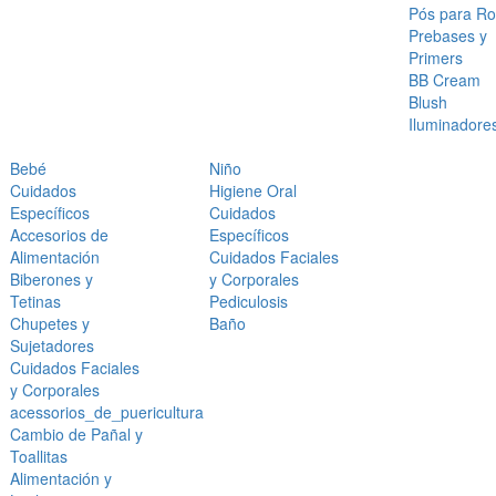
Pós para Ro
Prebases y
Primers
BB Cream
Blush
Iluminadore
Bebé
Niño
Cuidados
Higiene Oral
Específicos
Cuidados
Accesorios de
Específicos
Alimentación
Cuidados Faciales
Biberones y
y Corporales
Tetinas
Pediculosis
Chupetes y
Baño
Sujetadores
Cuidados Faciales
y Corporales
acessorios_de_puericultura
Cambio de Pañal y
Toallitas
Alimentación y