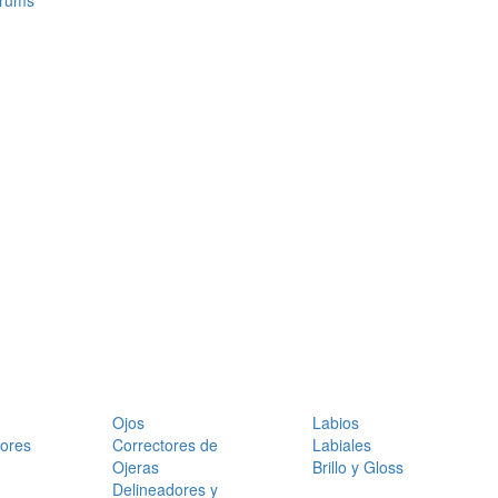
érums
Ojos
Labios
dores
Correctores de
Labiales
Ojeras
Brillo y Gloss
Delineadores y