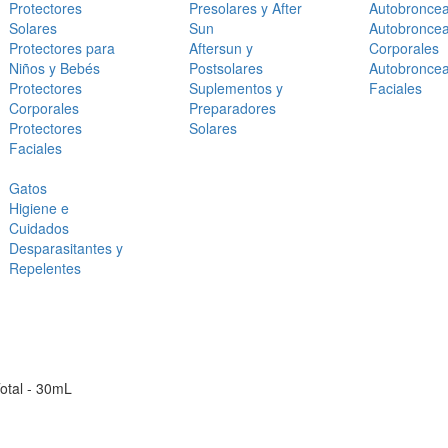
Protectores
Presolares y After
Autobronce
Solares
Sun
Autobronce
Protectores para
Aftersun y
Corporales
Niños y Bebés
Postsolares
Autobronce
Protectores
Suplementos y
Faciales
Corporales
Preparadores
Protectores
Solares
Faciales
Gatos
Higiene e
Cuidados
Desparasitantes y
Repelentes
Total - 30mL