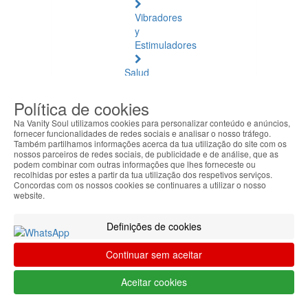
Vibradores
y
Estimuladores
Salud
Natural
Política de cookies
Salud
Na Vanity Soul utilizamos cookies para personalizar conteúdo e anúncios,
Natural
fornecer funcionalidades de redes sociais e analisar o nosso tráfego.
Ver
Também partilhamos informações acerca da tua utilização do site com os
nossos parceiros de redes sociais, de publicidade e de análise, que as
todos
podem combinar com outras informações que lhes forneceste ou
recolhidas por estes a partir da tua utilização dos respetivos serviços.
Ámbar
Concordas com os nossos cookies se continuares a utilizar o nosso
website.
Báltico
Articulaciones
Definições de cookies
y
Músculos
Continuar sem aceitar
Bienestar
Aceitar cookies
Diario