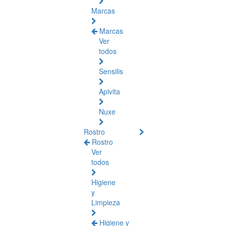
Marcas
Marcas
Ver
todos
Sensilis
Apivita
Nuxe
Rostro
Rostro
Ver
todos
Higiene
y
Limpieza
Higiene y