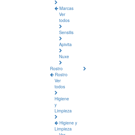
Marcas
Ver
todos
Sensilis
Apivita
Nuxe
Rostro
Rostro
Ver
todos
Higiene
y
Limpieza
Higiene y
Limpieza
Ver