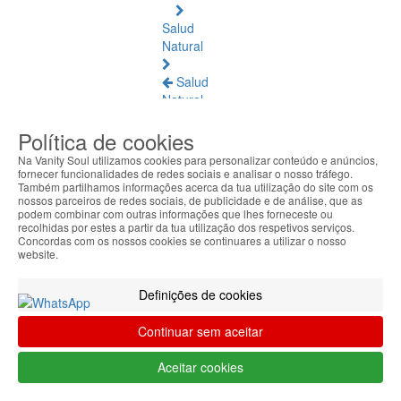
Salud
Natural
Salud
Natural
Ver
Política de cookies
todos
Na Vanity Soul utilizamos cookies para personalizar conteúdo e anúncios,
Ámbar
fornecer funcionalidades de redes sociais e analisar o nosso tráfego.
Também partilhamos informações acerca da tua utilização do site com os
Báltico
nossos parceiros de redes sociais, de publicidade e de análise, que as
podem combinar com outras informações que lhes forneceste ou
Articulaciones
recolhidas por estes a partir da tua utilização dos respetivos serviços.
Concordas com os nossos cookies se continuares a utilizar o nosso
y
website.
Músculos
Definições de cookies
Bienestar
Diario
Continuar sem aceitar
Circulación
Aceitar cookies
y
Piernas