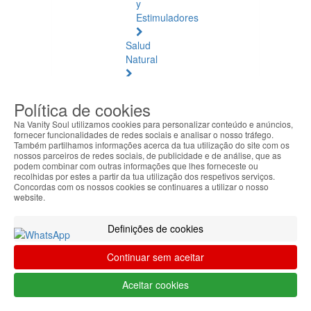
y
Estimuladores
Salud
Natural
Salud
Natural
Política de cookies
Ver
Na Vanity Soul utilizamos cookies para personalizar conteúdo e anúncios,
todos
fornecer funcionalidades de redes sociais e analisar o nosso tráfego.
Também partilhamos informações acerca da tua utilização do site com os
nossos parceiros de redes sociais, de publicidade e de análise, que as
Ámbar
podem combinar com outras informações que lhes forneceste ou
Báltico
recolhidas por estes a partir da tua utilização dos respetivos serviços.
Concordas com os nossos cookies se continuares a utilizar o nosso
website.
Articulaciones
y
Músculos
Definições de cookies
Bienestar
Continuar sem aceitar
Diario
Aceitar cookies
Circulación
y