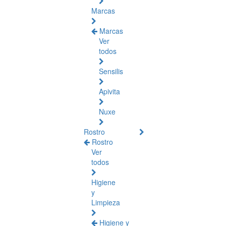
Marcas
Marcas
Ver
todos
Sensilis
Apivita
Nuxe
Rostro
Rostro
Ver
todos
Higiene
y
Limpieza
Higiene y