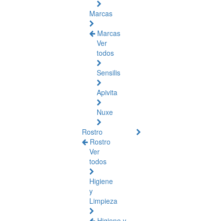
Marcas
Marcas
Ver
todos
Sensilis
Apivita
Nuxe
Rostro
Rostro
Ver
todos
Higiene
y
Limpieza
Higiene y