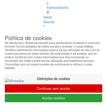
y
Estimuladores
Salud
Natural
Salud
Política de cookies
Natural
Ver
Na Vanity Soul utilizamos cookies para personalizar conteúdo e anúncios,
todos
fornecer funcionalidades de redes sociais e analisar o nosso tráfego.
Também partilhamos informações acerca da tua utilização do site com os
nossos parceiros de redes sociais, de publicidade e de análise, que as
Ámbar
podem combinar com outras informações que lhes forneceste ou
Báltico
recolhidas por estes a partir da tua utilização dos respetivos serviços.
Concordas com os nossos cookies se continuares a utilizar o nosso
website.
Articulaciones
y
Definições de cookies
Músculos
Continuar sem aceitar
Bienestar
Diario
Aceitar cookies
Circulación